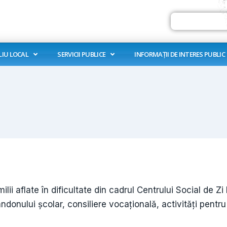
Search
LIU LOCAL
SERVICII PUBLICE
INFORMAȚII DE INTERES PUBLIC
ilii aflate în dificultate din cadrul Centrului Social de Z
ndonului școlar, consiliere vocațională, activități pentru