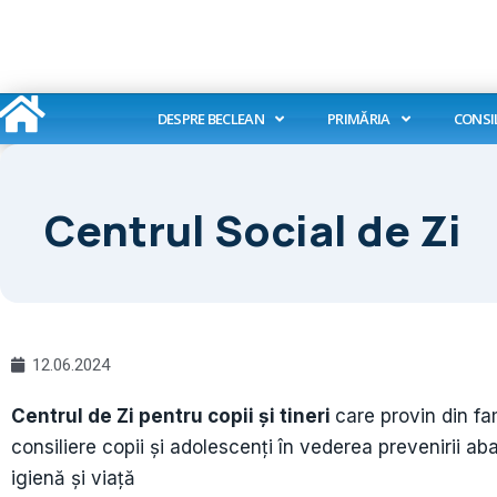
Skip
to
content
DESPRE BECLEAN
PRIMĂRIA
CONSI
Centrul Social de Zi
12.06.2024
Centrul de Zi pentru copii și tineri
care provin din fam
consiliere copii și adolescenți în vederea prevenirii aba
igienă și viață