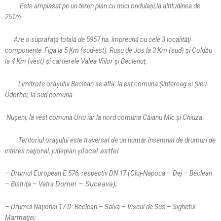
Este amplasat pe un teren plan cu mici ondulații,la altitudinea de
251m.
Are o suprafaţă totală de 5957 ha, împreună cu cele 3 localităţi
componente:
Figa la 5 Km (sud-est), Rusu de Jos la 3 Km (sud) şi Coldău
la 4 Km (vest) și cartierele Valea Viilor şi Beclenuţ.
Limitrofe oraşului Beclean se află: la est comuna Şintereag şi Şieu-
Odorhei, la sud comuna
Nuşeni, la vest comuna Uriu iar la nord comuna Căianu Mic şi Chiuza.
Teritoriul oraşului este traversat de un număr însemnat de drumuri de
local astfel:
interes naţional, judeţean şi
– Drumul European E 576, respectiv DN 17 (Cluj-Napoca – Dej – Beclean
Dornei – Suceava);
– Bistriţa – Vatra
– Drumul Naţional 17 D: Beclean – Salva – Vişeul de Sus – Sighetul
Marmaţiei;