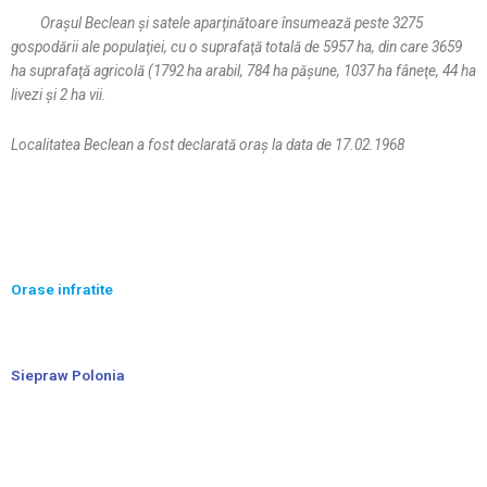
Oraşul Beclean şi satele aparţinătoare însumează peste 3275
gospodării ale populaţiei, cu o suprafaţă totală de 5957 ha, din care 3659
ha suprafaţă agricolă (1792 ha arabil, 784 ha păşune, 1037 ha fâneţe, 44 ha
livezi şi 2 ha vii.
Localitatea Beclean a fost declarată oraş la data de 17.02.1968
Orase infratite
Siepraw Polonia