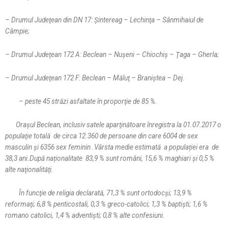
– Drumul Judeţean din DN 17: Şintereag – Lechinţa – Sânmihaiul de
Câmpie;
– Drumul Judeţean 172 A: Beclean – Nuşeni – Chiochiş – Ţaga – Gherla;
– Drumul Judeţean 172 F: Beclean – Măluţ – Braniştea – Dej.
– peste 45 străzi asfaltate în proporţie de 85 %.
Oraşul Beclean, inclusiv satele aparţinătoare înregistra la 01.07.2017 o
populaţie totală de circa 12.360 de persoane din care 6004 de sex
masculin și 6356 sex feminin .Vârsta medie estimată a populației era de
38,3 ani.După naționalitate 83,9 % sunt români, 15,6 % maghiari şi 0,5 %
alte naţionalităţi.
În funcţie de religia declarată, 71,3 % sunt ortodocşi; 13,9 %
reformaţi; 6,8 % penticostali, 0,3 % greco-catolici; 1,3 % baptişti; 1,6 %
romano catolici, 1,4 % adventişti; 0,8 % alte confesiuni.