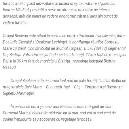
turistic aflat în plină dezvoltare, al doilea oraş ca mărime al judeţului
Bistriţa-Năsăud, prezintă o serie de atracţii şi obiective de interes
deosebit, atât din punct de vedere economic cât mai ales din punct de
vedere turistic.
Oraşul Beclean este situat în partea de nord a Podişului Transilvaniei, între
Dealurile Ciceului si Dealurile Lechinţei, la confluenţa râurilor Someşul
Mare cu Şieul, fiind străbătut de drumul Eurpean E 576 (DN 17) segmentul
Dej-Bistrița-Vatra Dornei ,aflându-se la o distanţă 27 km față de municipiul
Dej și la 36 km faţă de municipiul Bistriţa , reşedinţa judeţului Bistriţa-
Năsăud.
Oraşul Beclean este un important nod de cale ferată, fiind străbătut de
magistralele
Baia-Mare – Bucureşti, Iaşi – Cluj – Timişoara şi Bucureşti –
Sighetu-Marmaţiei.
În partea de nord şi nord-vest Becleanul este mărginit de râul
Someşul Mare şi dealuri împădurite iar la sud, sud-est şi sud-vest de
coline împădurite sau acoperite cu vegetaţie ierboasă.