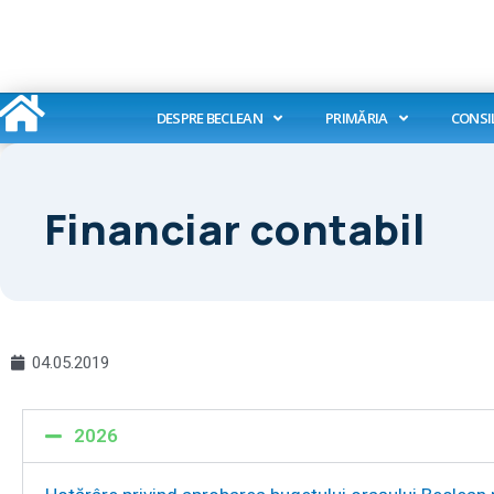
Skip
to
content
DESPRE BECLEAN
PRIMĂRIA
CONSI
Financiar contabil
04.05.2019
2026