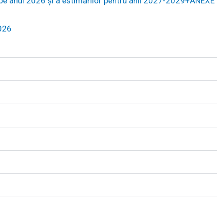
 pe anul 2026 și a estimărilor pentru anii 2027-2029+ANEXE
2026