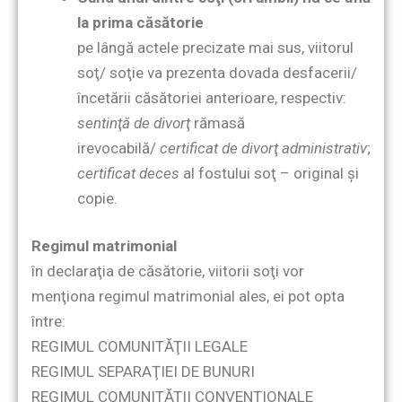
la prima căsătorie
pe lângă actele precizate mai sus, viitorul
soţ/ soţie va prezenta dovada desfacerii/
încetării căsătoriei anterioare, respectiv:
sentinţă de divorţ
rămasă
irevocabilă/
certificat de divorţ administrativ
;
certificat deces
al fostului soţ – original şi
copie.
Regimul matrimonial
în declaraţia de căsătorie, viitorii soţi vor
menţiona regimul matrimonial ales, ei pot opta
între:
REGIMUL COMUNITĂŢII LEGALE
REGIMUL SEPARAŢIEI DE BUNURI
REGIMUL COMUNITĂŢII CONVENŢIONALE