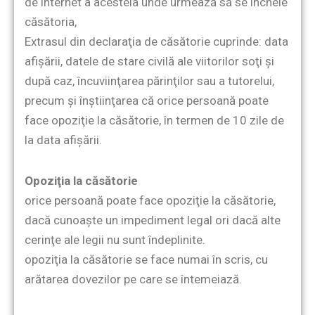
de internet a acesteia unde urmează să se încheie
căsătoria,
Extrasul din declaraţia de căsătorie cuprinde: data
afişării, datele de stare civilă ale viitorilor soţi şi
după caz, încuviinţarea părinţilor sau a tutorelui,
precum şi înştiinţarea că orice persoană poate
face opoziţie la căsătorie, în termen de 10 zile de
la data afişării.
Opoziţia la căsătorie
orice persoană poate face opoziţie la căsătorie,
dacă cunoaşte un impediment legal ori dacă alte
cerinţe ale legii nu sunt îndeplinite.
opoziţia la căsătorie se face numai în scris, cu
arătarea dovezilor pe care se întemeiază.