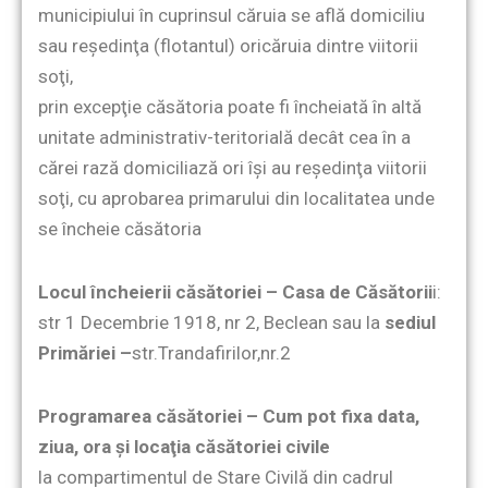
municipiului în cuprinsul căruia se află domiciliu
sau reşedinţa (flotantul) oricăruia dintre viitorii
soţi,
prin excepţie căsătoria poate fi încheiată în altă
unitate administrativ-teritorială decât cea în a
cărei rază domiciliază ori îşi au reşedinţa viitorii
soţi, cu aprobarea primarului din localitatea unde
se încheie căsătoria
Locul încheierii căsătoriei – Casa de Căsătorii
i:
str 1 Decembrie 1918, nr 2, Beclean sau la
sediul
Primăriei –
str.Trandafirilor,nr.2
Programarea căsătoriei – Cum pot fixa data,
ziua, ora şi locaţia căsătoriei civile
la compartimentul de Stare Civilă din cadrul