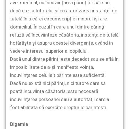
aviz medical, cu încuviinţarea părinţilor săi sau,
după caz, a tutorelui şi cu autorizarea instanţei de
tutelă în a cărei circumscripţie minorul îşi are
domiciliul. În cazul în care unul dintre părinţi
refuză să încuviinţeze căsătoria, instanţa de tutelă
hotărăşte şi asupra acestei divergenţe, având în
vedere interesul superior al copilului.
Dacă unul dintre părinţi este decedat sau se află în
imposibilitate de a-şi manifesta voinţa,
încuviinţarea celuilalt părinte este suficientă.
Dacă nu există nici părinţi, nici tutore care să
poată încuviinţa căsătoria, este necesară
încuviinţarea persoanei sau a autorităţii care a
fost abilitată să exercite drepturile părinteşti.
Bigamia