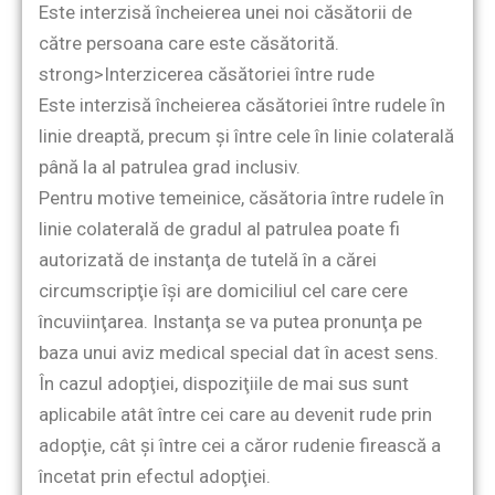
Este interzisă încheierea unei noi căsătorii de
către persoana care este căsătorită.
strong>Interzicerea căsătoriei între rude
Este interzisă încheierea căsătoriei între rudele în
linie dreaptă, precum şi între cele în linie colaterală
până la al patrulea grad inclusiv.
Pentru motive temeinice, căsătoria între rudele în
linie colaterală de gradul al patrulea poate fi
autorizată de instanţa de tutelă în a cărei
circumscripţie îşi are domiciliul cel care cere
încuviinţarea. Instanţa se va putea pronunţa pe
baza unui aviz medical special dat în acest sens.
În cazul adopţiei, dispoziţiile de mai sus sunt
aplicabile atât între cei care au devenit rude prin
adopţie, cât şi între cei a căror rudenie firească a
încetat prin efectul adopţiei.