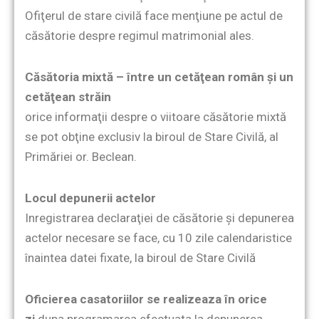
Ofiţerul de stare civilă face menţiune pe actul de
căsătorie despre regimul matrimonial ales.
Căsătoria mixtă – între un cetăţean român şi un
cetăţean străin
orice informaţii despre o viitoare căsătorie mixtă
se pot obţine exclusiv la biroul de Stare Civilă, al
Primăriei or. Beclean.
Locul depunerii actelor
Inregistrarea declaraţiei de căsătorie şi depunerea
actelor necesare se face, cu 10 zile calendaristice
înaintea datei fixate, la biroul de Stare Civilă
Oficierea casatoriilor se realizeaza în orice
zi
dupa programarea efectuata la depunerea