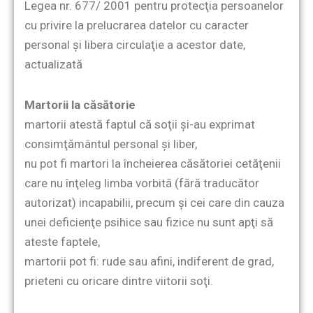
Legea nr. 677/ 2001 pentru protecţia persoanelor
cu privire la prelucrarea datelor cu caracter
personal şi libera circulaţie a acestor date,
actualizată
Martorii la căsătorie
martorii atestă faptul că soţii şi-au exprimat
consimţământul personal şi liber,
nu pot fi martori la încheierea căsătoriei cetăţenii
care nu înţeleg limba vorbită (fără traducător
autorizat) incapabilii, precum şi cei care din cauza
unei deficienţe psihice sau fizice nu sunt apţi să
ateste faptele,
martorii pot fi: rude sau afini, indiferent de grad,
prieteni cu oricare dintre viitorii soţi.