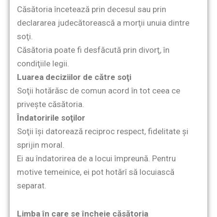
Căsătoria încetează prin decesul sau prin
declararea judecătorească a morţii unuia dintre
soţi.
Căsătoria poate fi desfăcută prin divorţ, în
condiţiile legii.
Luarea deciziilor de către soţi
Soţii hotărăsc de comun acord în tot ceea ce
priveşte căsătoria.
Îndatoririle soţilor
Soţii îşi datorează reciproc respect, fidelitate şi
sprijin moral.
Ei au îndatorirea de a locui împreună. Pentru
motive temeinice, ei pot hotărî să locuiască
separat.
Limba în care se încheie căsătoria