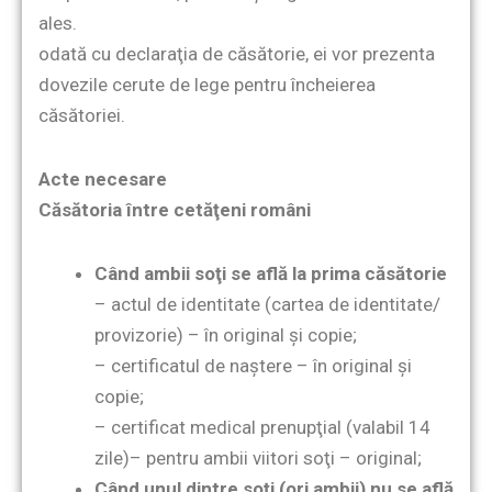
ales.
odată cu declaraţia de căsătorie, ei vor prezenta
dovezile cerute de lege pentru încheierea
căsătoriei.
Acte necesare
Căsătoria între cetăţeni români
Când ambii soţi se află la prima căsătorie
– actul de identitate (cartea de identitate/
provizorie) – în original şi copie;
– certificatul de naştere – în original şi
copie;
– certificat medical prenupţial (valabil 14
zile)– pentru ambii viitori soţi – original;
Când unul dintre soţi (ori ambii) nu se află