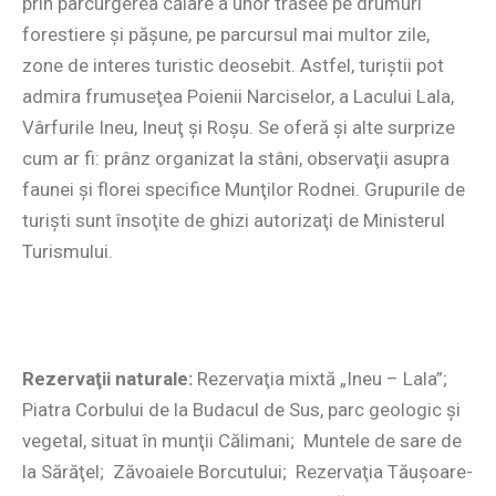
prin parcurgerea călare a unor trasee pe drumuri
forestiere şi păşune, pe parcursul mai multor zile,
zone de interes turistic deosebit. Astfel, turiştii pot
admira frumuseţea Poienii Narciselor, a Lacului Lala,
Vârfurile Ineu, Ineuţ şi Roşu. Se oferă şi alte surprize
cum ar fi: prânz organizat la stâni, observaţii asupra
faunei şi florei specifice Munţilor Rodnei. Grupurile de
turişti sunt însoţite de ghizi autorizaţi de Ministerul
Turismului.
Rezervaţii naturale:
Rezervaţia mixtă „Ineu – Lala”;
Piatra Corbului de la Budacul de Sus, parc geologic şi
vegetal, situat în munţii Călimani; Muntele de sare de
la Sărăţel; Zăvoaiele Borcutului; Rezervaţia Tăuşoare-