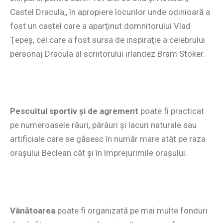
Castel Dracula,, în apropiere locurilor unde odinioară a
fost un castel care a aparţinut domnitorului Vlad
Ţepeş, cel care a fost sursa de inspiraţie a celebrului
personaj Dracula al scriitorului irlandez Bram Stoker.
Pescuitul sportiv şi de agrement
poate fi practicat
pe numeroasele râuri, pârâuri şi lacuri naturale sau
artificiale care se găsesc în număr mare atât pe raza
oraşului Beclean cât şi în împrejurimile oraşului.
Vânătoarea
poate fi organizată pe mai multe fonduri