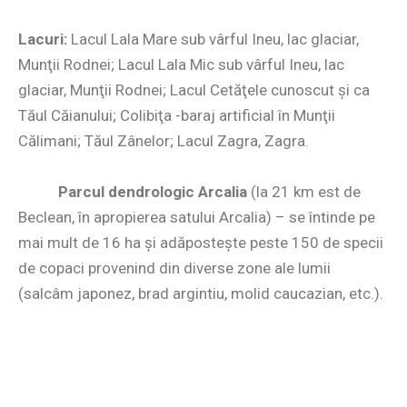
Lacuri:
Lacul Lala Mare sub vârful Ineu, lac glaciar,
Munţii Rodnei; Lacul Lala Mic sub vârful Ineu, lac
glaciar, Munţii Rodnei; Lacul Cetăţele cunoscut şi ca
Tăul Căianului; Colibiţa -baraj artificial în Munţii
Călimani; Tăul Zânelor; Lacul Zagra, Zagra.
Parcul dendrologic Arcalia
(la 21 km est de
Beclean, în apropierea satului Arcalia) – se întinde pe
mai mult de 16 ha şi adăposteşte peste 150 de specii
de copaci provenind din diverse zone ale lumii
(salcâm japonez, brad argintiu, molid caucazian, etc.).