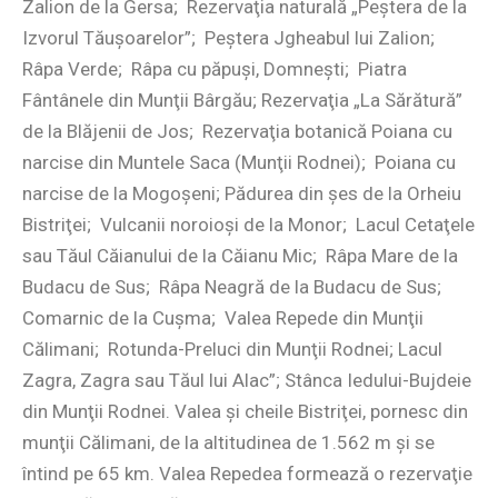
Zalion de la Gersa; Rezervaţia naturală „Peştera de la
Izvorul Tăuşoarelor”; Peştera Jgheabul lui Zalion;
Râpa Verde; Râpa cu păpuşi, Domneşti; Piatra
Fântânele din Munţii Bârgău; Rezervaţia „La Sărătură”
de la Blăjenii de Jos; Rezervaţia botanică Poiana cu
narcise din Muntele Saca (Munţii Rodnei); Poiana cu
narcise de la Mogoşeni; Pădurea din şes de la Orheiu
Bistriţei; Vulcanii noroioşi de la Monor; Lacul Cetaţele
sau Tăul Căianului de la Căianu Mic; Râpa Mare de la
Budacu de Sus; Râpa Neagră de la Budacu de Sus;
Comarnic de la Cuşma; Valea Repede din Munţii
Călimani; Rotunda-Preluci din Munţii Rodnei; Lacul
Zagra, Zagra sau Tăul lui Alac”; Stânca Iedului-Bujdeie
din Munţii Rodnei. Valea şi cheile Bistriţei, pornesc din
munţii Călimani, de la altitudinea de 1.562 m şi se
întind pe 65 km. Valea Repedea formează o rezervaţie