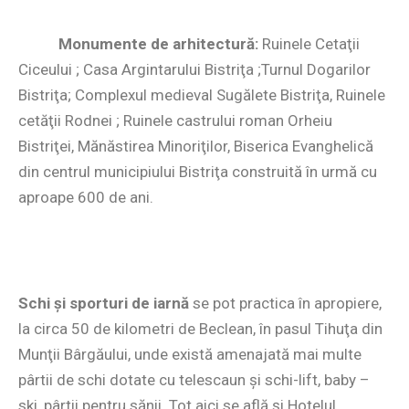
Monumente de arhitectură:
Ruinele Cetaţii
Ciceului ; Casa Argintarului Bistriţa ;Turnul Dogarilor
Bistriţa; Complexul medieval Sugălete Bistriţa, Ruinele
cetăţii Rodnei ; Ruinele castrului roman Orheiu
Bistriţei, Mănăstirea Minoriţilor, Biserica Evanghelică
din centrul municipiului Bistriţa construită în urmă cu
aproape 600 de ani.
Schi şi sporturi de iarnă
se pot practica în apropiere,
la circa 50 de kilometri de Beclean, în pasul Tihuţa din
Munţii Bârgăului, unde există amenajată mai multe
pârtii de schi dotate cu telescaun şi schi-lift, baby –
ski, pârtii pentru sănii. Tot aici se află şi Hotelul ,,