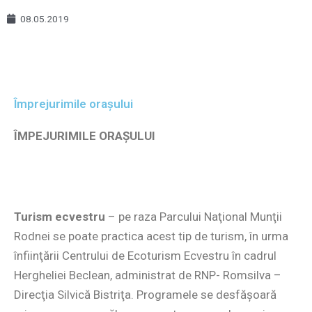
08.05.2019
Împrejurimile orașului
ÎMPEJURIMILE ORAŞULUI
Turism ecvestru
– pe raza Parcului Naţional Munţii
Rodnei se poate practica acest tip de turism, în urma
înfiinţării Centrului de Ecoturism Ecvestru în cadrul
Hergheliei Beclean, administrat de RNP- Romsilva –
Direcţia Silvică Bistriţa. Programele se desfăşoară