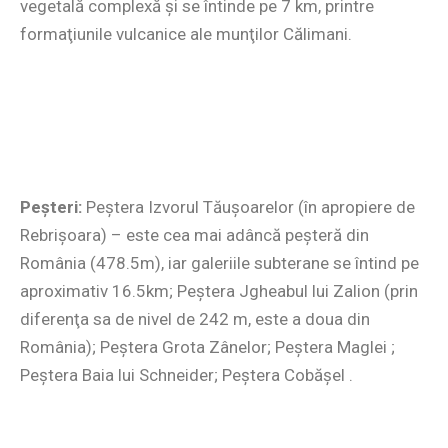
vegetală complexă şi se întinde pe 7 km, printre
formaţiunile vulcanice ale munţilor Călimani.
Peşteri:
Peştera Izvorul Tăuşoarelor (în apropiere de
Rebrişoara) – este cea mai adâncă peşteră din
România (478.5m), iar galeriile subterane se întind pe
aproximativ 16.5km; Peştera Jgheabul lui Zalion (prin
diferenţa sa de nivel de 242 m, este a doua din
România); Peştera Grota Zânelor; Peştera Maglei ;
Peştera Baia lui Schneider; Peştera Cobăşel .