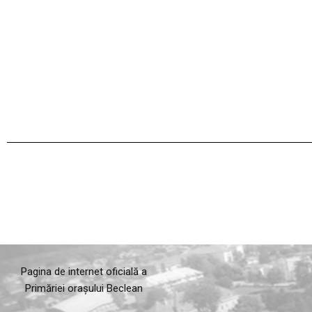
Pagina de internet oficială a
Primăriei orașului Beclean