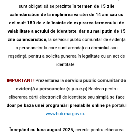
sunt obligați să se prezinte
în termen de 15 zile
calendaristice de la împlinirea vârstei de 14 ani sau cu
cel mult 180 de zile înainte de expirarea termenului de
valabilitate a actului de identitate
,
dar nu mai puțin de 15
zile calendaristice
, la serviciul public comunitar de evidență
a persoanelor la care sunt arondați cu domiciliul sau
reședință, pentru a solicita punerea în legalitate cu un act de
identitate.
serviciu public comunitar de
IMPORTANT!
Prezentarea la
evidență a persoanelor (s.p.c.e.p)
Beclean pentru
eliberarea cărții electronică de identitate sau simplă se face
doar pe baza unei programări prealabile online
pe portalul
www.hub.mai.gov.ro
.
Începând cu luna august 2025,
cererile pentru eliberarea