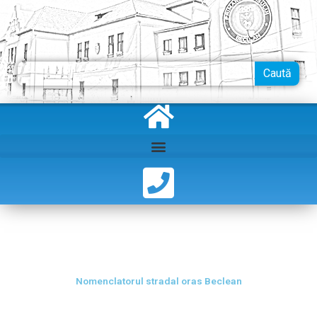
Skip
to
content
Search
Caută
Nomenclatorul stradal oras Beclean