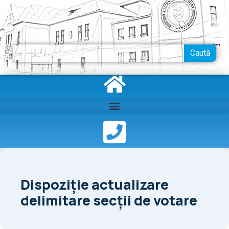
Skip
to
content
Search
Caută
Dispoziție actualizare
delimitare secții de votare