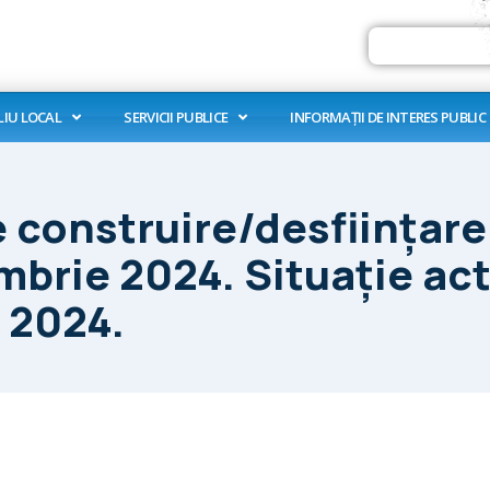
Search
LIU LOCAL
SERVICII PUBLICE
INFORMAȚII DE INTERES PUBLIC
de construire/desfiinţar
brie 2024. Situaţie act
 2024.