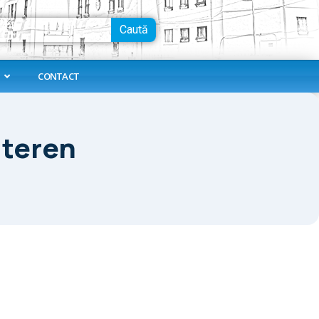
Caută
CONTACT
 teren