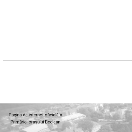
Pagina de internet oficială a
Primăriei orașului Beclean