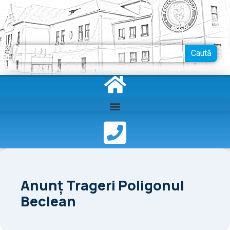
Skip
to
content
Search
Caută
Anunț Trageri Poligonul
Beclean