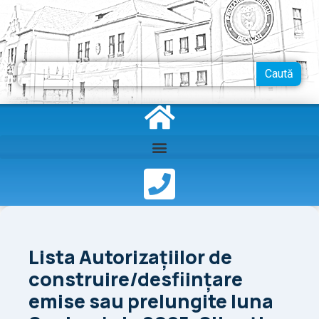
Skip
to
content
Search
Caută
Lista Autorizaţiilor de
construire/desfiinţare
emise sau prelungite luna