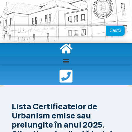
Skip
to
content
Search
Caută
Lista Certificatelor de
Urbanism emise sau
prelungite în anul 2025.