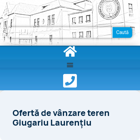
Skip
to
content
Search
Caută
Ofertă de vânzare teren
Giugariu Laurențiu