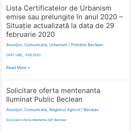
Lista Certificatelor de Urbanism
Lista
Certificatelor
emise sau prelungite în anul 2020 –
de
Situaţie actualizată la data de 29
Urbanism
emise
februarie 2020
sau
Anunțuri
,
Comunicate
,
Urbanism
/
Primăria Beclean
prelungite
în
CERT.URB_.-FEB.2020
anul
2020
Read More »
–
Situaţie
actualizată
Solicitare oferta mentenanta
Solicitare
la
oferta
data
Iluminat Public Beclean
mentenanta
de
Iluminat
29
Anunțuri
,
Comunicate
,
Registrul Agricol
/
Beclean
Public
februarie
Solicitare-oferta-Mententa-SIP-Beclean
Beclean
2020