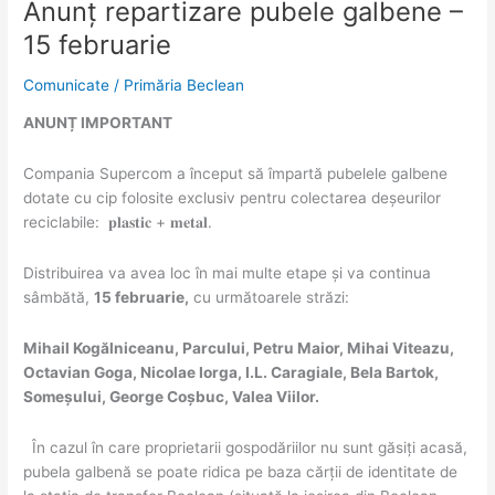
Anunț repartizare pubele galbene –
Anunț
repartizare
15 februarie
pubele
galbene
Comunicate
/
Primăria Beclean
–
ANUNȚ IMPORTANT
15
februarie
Compania Supercom a început să împartă pubelele galbene
dotate cu cip folosite exclusiv pentru colectarea deșeurilor
reciclabile: 𝐩𝐥𝐚𝐬𝐭𝐢𝐜 + 𝐦𝐞𝐭𝐚𝐥.
Distribuirea va avea loc în mai multe etape și va continua
sâmbătă,
15 februarie,
cu următoarele străzi:
Mihail Kogălniceanu, Parcului, Petru Maior, Mihai Viteazu,
Octavian Goga, Nicolae Iorga, I.L. Caragiale, Bela Bartok,
Someșului, George Coșbuc, Valea Viilor.
În cazul în care proprietarii gospodăriilor nu sunt găsiți acasă,
pubela galbenă se poate ridica pe baza cărții de identitate de