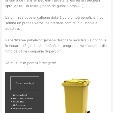
la stația de transfer Beclean (situată la ieșirea din Beclean
spre Măluț – la fosta groapă de gunoi a orașului).
La primirea pubelei galbene dotată cu cip, toți beneficiarii vor
semna un proces verbal de predare-primire în custodie a
acesteia.
Repartizarea pubelelor galbene destinate reciclării va continua
în fiecare sfârșit de săptămână, iar programul va fi anunțat din
timp de către compania Supercom.
Vă mulțumim pentru înțelegere!