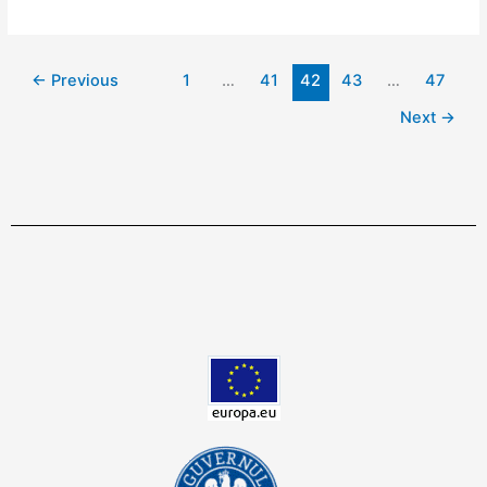
←
Previous
1
…
41
42
43
…
47
Next
→