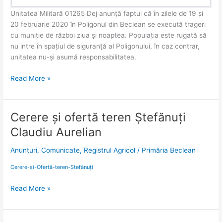
Unitatea Militară 01265 Dej anunță faptul că în zilele de 19 și
20 februarie 2020 în Poligonul din Beclean se execută trageri
cu muniție de război ziua și noaptea. Populația este rugată să
nu intre în spațiul de siguranță al Poligonului, în caz contrar,
unitatea nu-și asumă responsabilitatea.
Read More »
Cerere și ofertă teren Ștefănuți
Cerere
și
Claudiu Aurelian
ofertă
teren
Anunțuri
,
Comunicate
,
Registrul Agricol
/
Primăria Beclean
Ștefănuți
Cerere-și-Ofertă-teren-Ștefănuți
Claudiu
Aurelian
Read More »