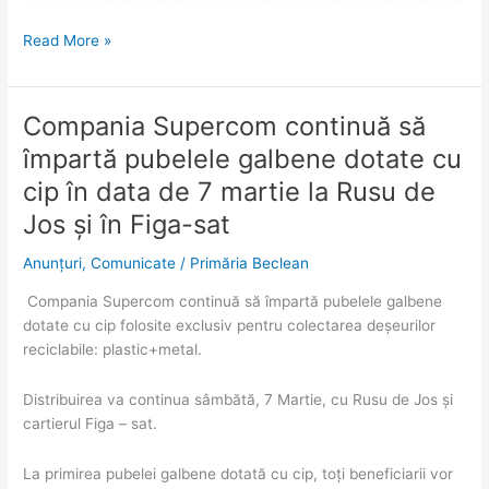
Read More »
Compania Supercom continuă să
Compania
Supercom
împartă pubelele galbene dotate cu
continuă
cip în data de 7 martie la Rusu de
să
împartă
Jos și în Figa-sat
pubelele
Anunțuri
,
Comunicate
/
Primăria Beclean
galbene
dotate
Compania Supercom continuă să împartă pubelele galbene
cu
dotate cu cip folosite exclusiv pentru colectarea deșeurilor
cip
reciclabile: plastic+metal.
în
data
Distribuirea va continua sâmbătă, 7 Martie, cu Rusu de Jos și
de
cartierul Figa – sat.
7
martie
La primirea pubelei galbene dotată cu cip, toți beneficiarii vor
la