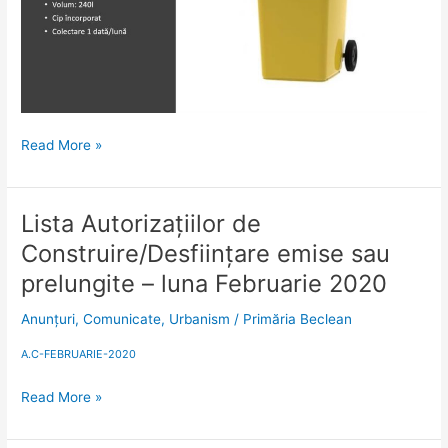
Read More »
Lista Autorizațiilor de
Lista
Autorizațiilor
Construire/Desființare emise sau
de
prelungite – luna Februarie 2020
Construire/Desființare
emise
Anunțuri
,
Comunicate
,
Urbanism
/
Primăria Beclean
sau
prelungite
A.C-FEBRUARIE-2020
–
luna
Read More »
Februarie
2020