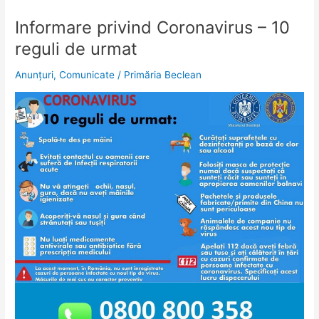
Informare privind Coronavirus – 10
Informare
privind
reguli de urmat
Coronavirus
–
Anunțuri
,
Comunicate
/
Primăria Beclean
10
reguli
de
urmat