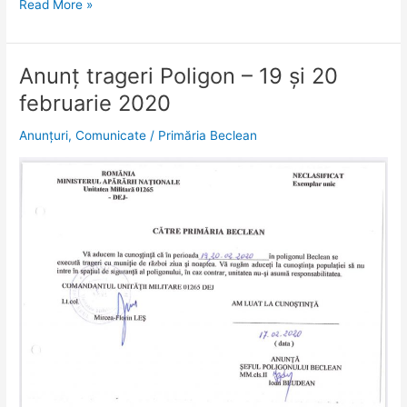
Read More »
Anunț trageri Poligon – 19 și 20
Anunț
trageri
februarie 2020
Poligon
–
Anunțuri
,
Comunicate
/
Primăria Beclean
19
și
20
februarie
2020