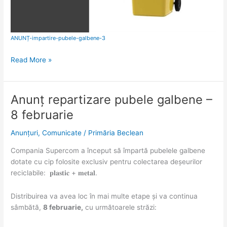
ANUNȚ-impartire-pubele-galbene-3
Read More »
Anunț repartizare pubele galbene –
Anunț
repartizare
8 februarie
pubele
galbene
Anunțuri
,
Comunicate
/
Primăria Beclean
–
Compania Supercom a început să împartă pubelele galbene
8
dotate cu cip folosite exclusiv pentru colectarea deșeurilor
februarie
reciclabile: 𝐩𝐥𝐚𝐬𝐭𝐢𝐜 + 𝐦𝐞𝐭𝐚𝐥.
Distribuirea va avea loc în mai multe etape și va continua
sâmbătă,
8 februarie,
cu următoarele străzi: