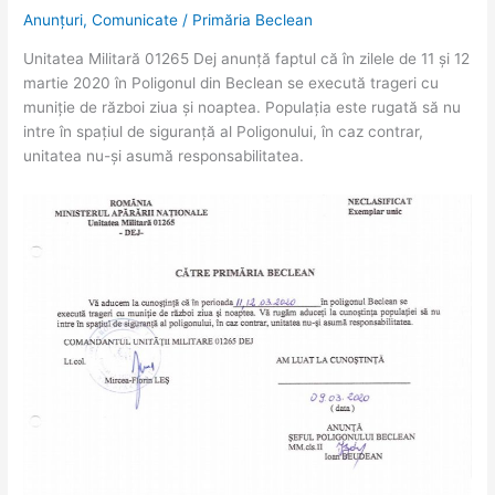
–
Anunțuri
,
Comunicate
/
Primăria Beclean
11
Unitatea Militară 01265 Dej anunță faptul că în zilele de 11 și 12
și
martie 2020 în Poligonul din Beclean se execută trageri cu
12
muniție de război ziua și noaptea. Populația este rugată să nu
martie
intre în spațiul de siguranță al Poligonului, în caz contrar,
2020
unitatea nu-și asumă responsabilitatea.