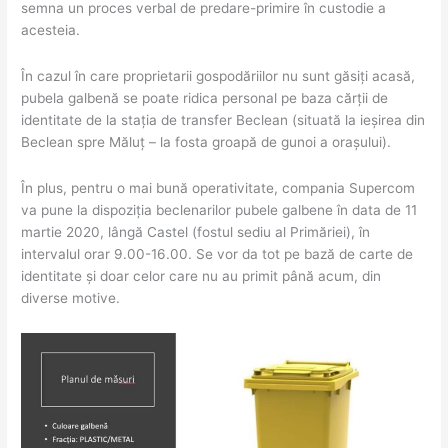
semna un proces verbal de predare-primire în custodie a
Rusu
acesteia.
de
Jos
În cazul în care proprietarii gospodăriilor nu sunt găsiți acasă,
și
pubela galbenă se poate ridica personal pe baza cărții de
în
identitate de la stația de transfer Beclean (situată la ieșirea din
Figa-
Beclean spre Măluț – la fosta groapă de gunoi a orașului).
sat
În plus, pentru o mai bună operativitate, compania Supercom
va pune la dispoziția beclenarilor pubele galbene în data de 11
martie 2020, lângă Castel (fostul sediu al Primăriei), în
intervalul orar 9.00-16.00. Se vor da tot pe bază de carte de
identitate și doar celor care nu au primit până acum, din
diverse motive.