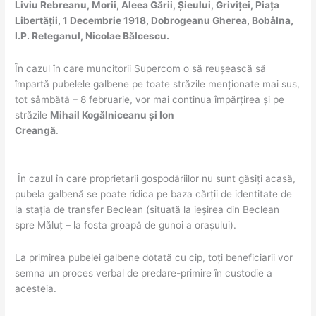
Liviu Rebreanu, Morii, Aleea Gării, Șieului, Griviței, Piața
Libertății, 1 Decembrie 1918, Dobrogeanu Gherea, Bobâlna,
I.P. Reteganul, Nicolae Bălcescu.
În cazul în care muncitorii Supercom o să reușească să
împartă pubelele galbene pe toate străzile menționate mai sus,
tot sâmbătă – 8 februarie, vor mai continua împărțirea și pe
străzile
Mihail Kogălniceanu și Ion
Creangă
.
În cazul în care proprietarii gospodăriilor nu sunt găsiți acasă,
pubela galbenă se poate ridica pe baza cărții de identitate de
la stația de transfer Beclean (situată la ieșirea din Beclean
spre Măluț – la fosta groapă de gunoi a orașului).
La primirea pubelei galbene dotată cu cip, toți beneficiarii vor
semna un proces verbal de predare-primire în custodie a
acesteia.