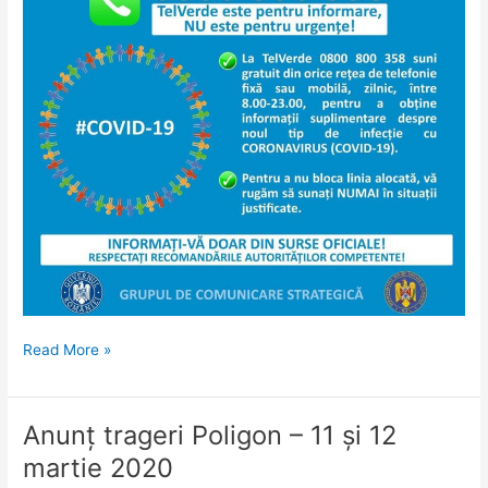
Read More »
Anunț trageri Poligon – 11 și 12
Anunț
trageri
martie 2020
Poligon