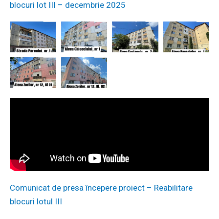
blocuri lot III – decembrie 2025
Comunicat de presa începere proiect – Reabilitare
blocuri lotul III