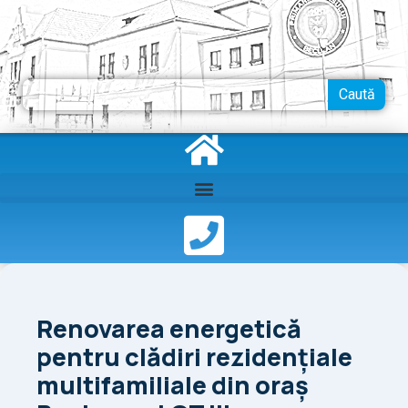
Skip
to
content
Search
Caută
Renovarea energetică
pentru clădiri rezidențiale
multifamiliale din oraş