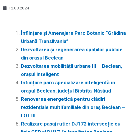
12.08.2024
Înființare și Amenajare Parc Botanic “Grădina
Urbană Transilvania”
Dezvoltarea și regenerarea spațiilor publice
din orașul Beclean
Dezvoltarea mobilității urbane III – Beclean,
orașul inteligent
Înființare parc specializare inteligentă în
orașul Beclean, județul Bistrița-Năsăud
Renovarea energetică pentru clădiri
rezidențiale multifamiliale din oraş Beclean –
LOT III
Realizare pasaj rutier DJ172 intersecție cu
linia CFR și DN17, în localitatea Beclean,