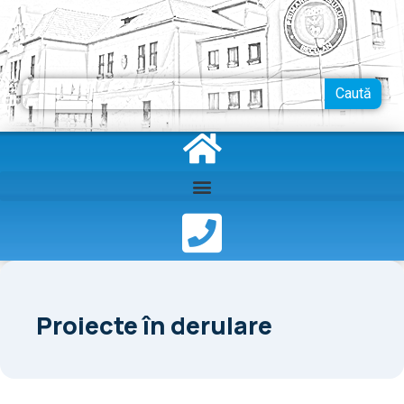
Skip
to
content
Search
Caută
Proiecte în derulare