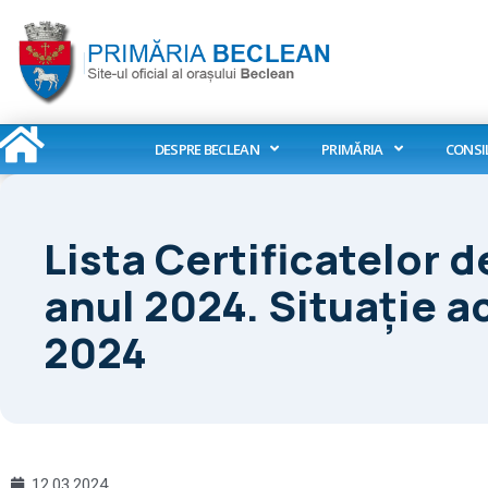
Skip
to
content
DESPRE BECLEAN
PRIMĂRIA
CONSI
Lista Certificatelor 
anul 2024. Situație a
2024
12.03.2024