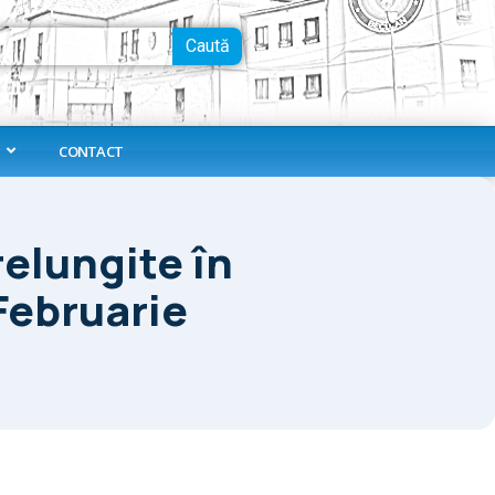
Caută
CONTACT
relungite în
 Februarie