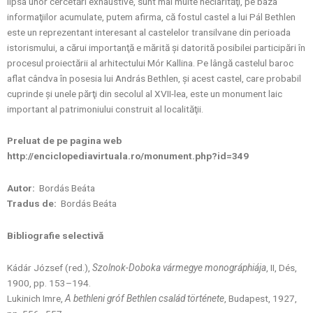
lipsa unor cercetări exhaustive, sunt mai multe neclarităţi, pe baza
informaţiilor acumulate, putem afirma, că fostul castel a lui Pál Bethlen
este un reprezentant interesant al castelelor transilvane din perioada
istorismului, a cărui importanţă e mărită şi datorită posibilei participări în
procesul proiectării al arhitectului Mór Kallina. Pe lângă castelul baroc
aflat cândva în posesia lui András Bethlen, şi acest castel, care probabil
cuprinde şi unele părţi din secolul al XVII-lea, este un monument laic
important al patrimoniului construit al localităţii.
Preluat de pe pagina web
http://enciclopediavirtuala.ro/monument.php?id=349
Autor:
Bordás Beáta
Tradus de:
Bordás Beáta
Bibliografie selectivă
Kádár József (red.),
Szolnok-Doboka vármegye monográphiája
, II, Dés,
1900, pp. 153–194.
Lukinich Imre,
A bethleni gróf Bethlen család története
, Budapest, 1927,