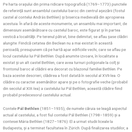
Pe harta oraşului din prima ridicare topografică (1769–1773) punctele
de referinţă sunt ansamblul castelului baroc din centrul aşezării (fostul
castel al contelui András Bethlen) şi biserica medievală din apropierea
acestuia. În afară de aceste monumente, un ansamblu mai important, de
dimensiuni asemănătoare cu castelul baroc, este figurat şi în partea
vestică a localităţii. Pe terenul pătrat, bine delimitat, se aflau şase clădiri
alungite. Fiindcă cetatea din Beclean nu a mai existat în această
perioadă, presupunem că pe hartă apar edificiile vechi, care se aflau pe
locul castelului lui Pál Bethlen. După anumite izvoare, în localitate a
existat şi un alt castel Bethlen, care avea turnuri poligonale la colţ şi
frontonul baroc al clădirii era decorat cu blazonul familiei Bethlen. Pe
baza acestei descrieri, clădirea a fost datată în secolul al XVII-lea. O
clădire cu caracter asemănător apare şi pe o fotografie veche (probabil
din secolul al XIX-lea) a castelului lui Pál Bethlen, această clădire fiind
probabil predecesorul castelului actual.
Contele
Pál
Bethlen
(1851–1935), de numele căruia se leagă aspectul
actual al castelului, a fost fiul contelui Pál Bethlen (1798–1859) şi a
contesei Mária Bethlen (1827–1876). El a urmat studii liceale la
Budapesta, şi a terminat facultatea în Zürich. După finalizarea studiilor, a