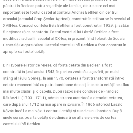
păstrat în Beclean patru reşedinţe ale familiei, dintre care cel mai
important este fostul castel al contelui András Bethlen din centrul
oraşului (actualul Grup Şcolar Agricol), construit în stil baroc în secolul al
XVIII-lea. Conacul contelui Béla Bethlen a fost construit în 1929, şi astăzi
funcţionează ca sanatoriu. Fostul castel al lui László Bethlen a fost
modificat radical în secolul al XX-lea, în prezent fiind folosit de Şcoala
Generală Grigore Silaşi. Castelul contelui Pál Bethlen a fost construit în
apropierea fostei cetăţi.
Din izvoarele istorice reiese, că fosta cetate din Beclean a fost
construită în jurul anului 1543, în partea vestică a aşezării, pe malul
stâng al râului Someş,. În anii 1570, cetatea a fost transformată într-o
cetate renascentistă cu patru bastioane de colţ. În incinta cetăţii se aflau
mai multe clădiri şi o capelă. După războaiele conduse de Francisc
Rákóczi II. (1703–1711), administrarea austriacă a demolat cetatea,
care după anul 1712 nu mai apare în izvoare. În 1866 istoricul László
Kővári încă l-a mai văzut conturul cetăţii şi ruinele unui bastion. După
unele surse, poarta cetăţii de odinioară se afla vis-a-vis de curtea
castelului Pál Bethlen.