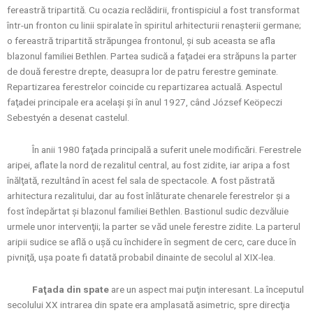
fereastră tripartită. Cu ocazia reclădirii, frontispiciul a fost transformat
într-un fronton cu linii spiralate în spiritul arhitecturii renaşterii germane;
o fereastră tripartită străpungea frontonul, şi sub aceasta se afla
blazonul familiei Bethlen. Partea sudică a faţadei era străpuns la parter
de două ferestre drepte, deasupra lor de patru ferestre geminate.
Repartizarea ferestrelor coincide cu repartizarea actuală. Aspectul
faţadei principale era acelaşi şi în anul 1927, când József Keöpeczi
Sebestyén a desenat castelul.
În anii 1980 faţada principală a suferit unele modificări. Ferestrele
aripei, aflate la nord de rezalitul central, au fost zidite, iar aripa a fost
înălţată, rezultând în acest fel sala de spectacole. A fost păstrată
arhitectura rezalitului, dar au fost înlăturate chenarele ferestrelor şi a
fost îndepărtat şi blazonul familiei Bethlen. Bastionul sudic dezvăluie
urmele unor intervenţii; la parter se văd unele ferestre zidite. La parterul
aripii sudice se află o uşă cu închidere în segment de cerc, care duce în
pivniţă, uşa poate fi datată probabil dinainte de secolul al XIX-lea.
Faţada din spate
are un aspect mai puţin interesant. La începutul
secolului XX intrarea din spate era amplasată asimetric, spre direcţia