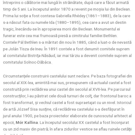
întreprins o călătorie mai lungă în străinătate, după care a făcut armată
timp de 5 ani. La începutul anilor 1870 a revenit pe moşia lui din Beclean.
Prima lui soţie a fost contesa Gabriella Rhédey (1861–1883), de la care
s-a născut fata cu numele Ida (1880–1895), cea care a avut un destin
tragic, înecându-se în apropierea morii din Beclean. Monumentul ei
funerar este cea mai frumoasă piesă a cimitirului familiei Bethlen.
Contele Pál Bethlen s-a măritat din nou în 1885, când a luat-o de nevastă
pe Jolán Tisza de Ineu. În 1891 contele a fost denumit comitele suprem
al comitatului Bistriţa-Năsăud, iar mai târziu a devenit comitele suprem al
comitatului Solnoc-Dăbâca.
Circumstanţele construirii castelului sunt neclare. Pe baza fotografiei din
secolul al XIX-lea, amintită mai sus, presupunem că actualul castel a fost
construită prin reclădirea unui castel din secolul al XVII-lea. Pe parcursul
construcţilor, l-au păstrat cele două turnuri de colţ, dar frontonul baroc a
fost transformat, şi vechiul castel a fost supraetajat cu un nivel. Istoricul
de artă József Sisa susţine, că reclădirea castelului s-a desfăşurat în
jurul anului 1900, pe baza proiectelor elaborate de cunoscutul arhitect al
epocii,
Mór Kallina
. La începutul secolului XX castelul a fost înconjurat
cu un zid masiv din piatră; în afara zidurilor vestice se aflau ruinele cetăţii