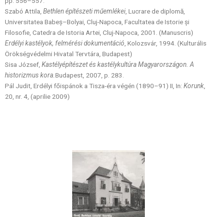
pp. 556–557.
Szabó Attila,
Bethlen építészeti műemlékei
, Lucrare de diplomă,
Universitatea Babeş–Bolyai, Cluj-Napoca, Facultatea de Istorie şi
Filosofie, Catedra de Istoria Artei, Cluj-Napoca, 2001. (Manuscris)
Erdélyi kastélyok, felmérési dokumentáció
, Kolozsvár, 1994. (Kulturális
Örökségvédelmi Hivatal Tervtára, Budapest)
Sisa József,
Kastélyépítészet és kastélykultúra Magyarországon. A
historizmus kora.
Budapest, 2007, p. 283.
Pál Judit, Erdélyi főispánok a Tisza-éra végén (1890–91) II, In:
Korunk
,
20, nr. 4, (aprilie 2009)