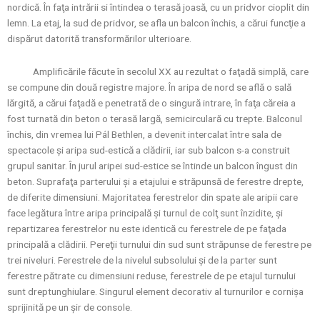
nordică. În faţa intrării si întindea o terasă joasă, cu un pridvor cioplit din
lemn. La etaj, la sud de pridvor, se afla un balcon închis, a cărui funcţie a
dispărut datorită transformărilor ulterioare.
Amplificările făcute în secolul XX au rezultat o faţadă simplă, care
se compune din două registre majore. În aripa de nord se află o sală
lărgită, a cărui faţadă e penetrată de o singură intrare, în faţa căreia a
fost turnată din beton o terasă largă, semicirculară cu trepte. Balconul
închis, din vremea lui Pál Bethlen, a devenit intercalat între sala de
spectacole şi aripa sud-estică a clădirii, iar sub balcon s-a construit
grupul sanitar. În jurul aripei sud-estice se întinde un balcon îngust din
beton. Suprafaţa parterului şi a etajului e străpunsă de ferestre drepte,
de diferite dimensiuni. Majoritatea ferestrelor din spate ale aripii care
face legătura între aripa principală şi turnul de colţ sunt înzidite, şi
repartizarea ferestrelor nu este identică cu ferestrele de pe faţada
principală a clădirii. Pereţii turnului din sud sunt străpunse de ferestre pe
trei niveluri. Ferestrele de la nivelul subsolului şi de la parter sunt
ferestre pătrate cu dimensiuni reduse, ferestrele de pe etajul turnului
sunt dreptunghiulare. Singurul element decorativ al turnurilor e cornişa
sprijinită pe un şir de console.