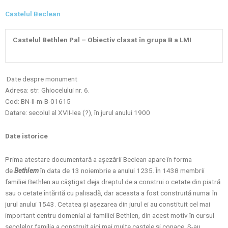
Castelul Beclean
Castelul Bethlen Pal –
Obiectiv clasat în grupa B a LMI
Date despre monument
Adresa: str. Ghiocelului nr. 6.
Cod: BN-II-m-B-01615
Datare: secolul al XVII-lea (?), în jurul anului 1900
Date istorice
Prima atestare documentară a aşezării Beclean apare în forma
de
Bethlem
în data de 13 noiembrie a anului 1235. În 1438 membrii
familiei Bethlen au câştigat deja dreptul de a construi o cetate din piatră
sau o cetate întărită cu palisadă, dar aceasta a fost construită numai în
jurul anului 1543. Cetatea şi aşezarea din jurul ei au constituit cel mai
important centru domenial al familiei Bethlen, din acest motiv în cursul
secolelor familia a construit aici mai multe castele şi conace. S-au