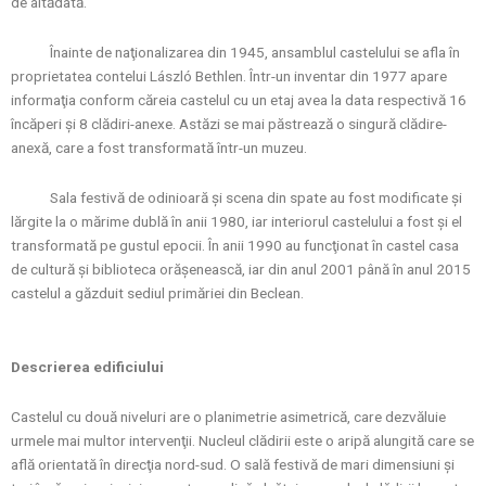
de altădată.
Înainte de naţionalizarea din 1945, ansamblul castelului se afla în
proprietatea contelui László Bethlen. Într-un inventar din 1977 apare
informaţia conform căreia castelul cu un etaj avea la data respectivă 16
încăperi şi 8 clădiri-anexe. Astăzi se mai păstrează o singură clădire-
anexă, care a fost transformată într-un muzeu.
Sala festivă de odinioară şi scena din spate au fost modificate şi
lărgite la o mărime dublă în anii 1980, iar interiorul castelului a fost şi el
transformată pe gustul epocii. În anii 1990 au funcţionat în castel casa
de cultură şi biblioteca orăşenească, iar din anul 2001 până în anul 2015
castelul a găzduit sediul primăriei din Beclean.
Descrierea edificiului
Castelul cu două niveluri are o planimetrie asimetrică, care dezvăluie
urmele mai multor intervenţii. Nucleul clădirii este o aripă alungită care se
află orientată în direcţia nord-sud. O sală festivă de mari dimensiuni şi