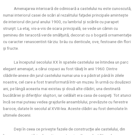
Amenajarea interioară de odinioară a castelului nu este cunoscută,
numai interiorul casei de scări al rezalitului faţadei principale aminteşte
de interiorul din jurul anului 1900, cu lambriul şi scările cu parapet
strunjit. La etaj, vis-a-vis de scara principală, se vede un cămin cu
şemineu din teracotă verde smălţuită, decorat cu o bogată ornamentaţie
cu caracter renascentist-târziu: brâu cu denticule, ove, festoane din flori
şi fructe.
La începutul secolului XX în spatele castelului se întindea un parc
elegant amenajat, a cărui copaci au fost tăiaţi în anii 1960. Dintre
clădirile-anexe din jurul castelului numai una s-a păstrat până în zilele
noastre, cel care a fost transformată într-un muzeu. În urmă cu douăzeci
ani, pe lângă aceasta mai existau şi două alte clădiri, una destinată
bucătăriei şi diferiţilor slujitori, iar celălalt era casa de oaspeţi. Tot atunci
încă se mai puteau vedea grajdurile ansamblului, prevăzute cu ferestre
baroce, datate în secolul al XVIII-lea. Aceste clădiri au fost demolate în
ultimele decenii.
Deşi în ceea ce priveşte fazele de construcţie ale castelului, din