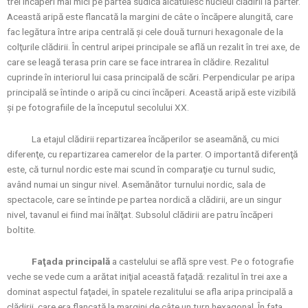
trei încăperi mai mici pe partea sudică alcătuiesc nucleul clădirii la parter.
Această aripă este flancată la margini de câte o încăpere alungită, care
fac legătura între aripa centrală şi cele două turnuri hexagonale de la
colţurile clădirii. În centrul aripei principale se află un rezalit în trei axe, de
care se leagă terasa prin care se face intrarea în clădire. Rezalitul
cuprinde în interiorul lui casa principală de scări. Perpendicular pe aripa
principală se întinde o aripă cu cinci încăperi. Această aripă este vizibilă
şi pe fotografiile de la începutul secolului XX.
La etajul clădirii repartizarea încăperilor se aseamănă, cu mici
diferenţe, cu repartizarea camerelor de la parter. O importantă diferenţă
este, că turnul nordic este mai scund în comparaţie cu turnul sudic,
având numai un singur nivel. Asemănător turnului nordic, sala de
spectacole, care se întinde pe partea nordică a clădirii, are un singur
nivel, tavanul ei fiind mai înălţat. Subsolul clădirii are patru încăperi
boltite.
Faţada principală
a castelului se află spre vest. Pe o fotografie
veche se vede cum a arătat iniţial această faţadă: rezalitul în trei axe a
dominat aspectul faţadei, în spatele rezalitului se afla aripa principală a
clădirii, care era flancată la margini de câte un turn hexagonal. În faţa