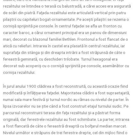
rezalitului se întindea o terasă cu balustradă, a cărei acces era asigurată
de scări din piatră. Faţada rezalitului este articulată vertical prin patru
pilaştrii cu capiteluri bogat-ornamentate. Pe aceşti pilaştri se rezema o
cornişă sprijinită pe console. În centrul faţadei se afla un fronton cu
caracter baroc, a cărui ornament principal era un panou de dimensiuni
mari, decorat cu blazonul familiei Bethlen. Frontonul a fost flancat de o
atică cu reliefuri. Intrarea în castel era plasată în centrul rezalitului, iar
suprafaţa din stânga şi din dreapta intrării a fost străpunsă de câte o
fereastră geminată, cu deschideri trilobate. Turnul hexagonal era
decorat sub acoperiş cu o cornişă sprijinită pe console, asemănător cu
cornişa rezalitului.
În jurul anului 1900 clădirea a fost reconstruită, cu această ocazie fiind
modificată şi înfăţişarea faţadei. Majoritatea clădirii a fost supraetajată,
numai sala mare festivă şi turnul nordic au rămas cu nivelul de parter. În
lipsa izvoarelor nu se ştie când a fost construit etajul turnului sudic. Pe
parcursul reconstruirii terasa din faţa rezalitului şi-a păstrat forma
originală, dar ferestrele rezalitului au fost schimbate. La parter, intrarea
a fost flancată de câte o fereastră dreaptă cu bolţarul median marcat.
Nivelul următor e străpuns de trei ferestre drepte, cel din mijloc fiind o