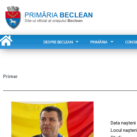
Skip
to
content
DESPRE BECLEAN
PRIMĂRIA
CONSI
Primar
Data nașterii
Locul nașteri