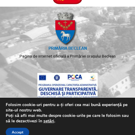
Pagina de internet oficială a Primăriei orașului Beclean
Folosim cookie-uri pentru a-ți oferi cea mai bună experiență pe
site-ul nostru web.
Poți să afli mai multe despre cookie-urile pe care le folosim sau
să le dezactivezi în
setări
.
Copyright © 2026 Primaria Beclean. Toate drepturile
Accept