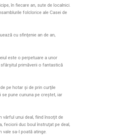
ipe, în fiecare an, sute de localnici.
nsamblurile folclorice ale Casei de
etuează cu sfinţenie an de an,
ceiul este o perpetuare a unor
sfârşitul primăverii o fantastică
de pe hotar şi de prin curţile
i se pune cununa pe creştet, iar
 vârful unui deal, fiind însoţit de
 feciorii duc boul înstruţat pe deal,
n vale sa-l poată atinge.