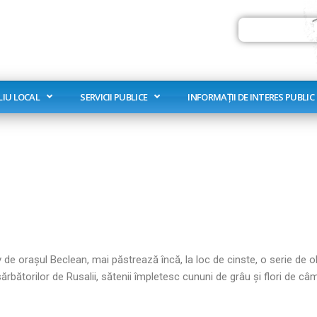
Search
LIU LOCAL
SERVICII PUBLICE
INFORMAȚII DE INTERES PUBLIC
v de oraşul Beclean, mai păstrează încă, la loc de cinste, o serie de o
sărbătorilor de Rusalii, sătenii împletesc cununi de grâu şi flori de 