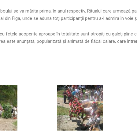
boului se va mărita prima, în anul respectiv. Ritualul care urmează p
l din Figa, unde se aduna toţi participanţii pentru a-l admira în voie 
 cu feţele acoperite aproape în totalitate sunt stropiţi cu galeţi pli
a este anunţată, popularizată şi animată de flăcăi calare, care întrer