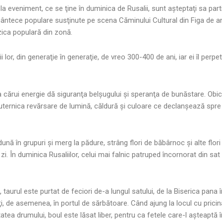
 la eveniment, ce se ţine în duminica de Rusalii, sunt aşteptaţi sa partic
 cântece populare susţinute pe scena Căminului Cultural din Figa de a
zica populară din zonă.
i lor, din generaţie în generaţie, de vreo 300-400 de ani, iar ei îl perp
i a cărui energie dă siguranţa belşugului şi speranţa de bunăstare. Obi
 puternica revărsare de lumină, căldură şi culoare ce declanşează spre 
dună în grupuri şi merg la pădure, strâng flori de băbârnoc şi alte flori 
 În duminica Rusaliilor, celui mai falnic patruped încornorat din sat 
 taurul este purtat de feciori de-a lungul satului, de la Biserica pana în
, de asemenea, în portul de sărbătoare. Când ajung la locul cu pricina,
tea drumului, boul este lăsat liber, pentru ca fetele care-l aşteaptă î