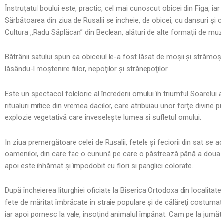
Înstruţatul boului este, practic, cel mai cunoscut obicei din Figa, iar
Sărbătoarea din ziua de Rusalii se încheie, de obicei, cu dansuri şi
Cultura ,,Radu Săplăcan” din Beclean, alături de alte formaţii de mu
Bătrânii satului spun ca obiceiul le-a fost lăsat de moşii şi strămoşi
lăsându-l moştenire fiilor, nepoţilor şi strănepoţilor.
Este un spectacol folcloric al încrederii omului în triumful Soarelu
ritualuri mitice din vremea dacilor, care atribuiau unor forţe divine
explozie vegetativă care înveseleşte lumea şi sufletul omului.
In ziua premergătoare celei de Rusalii, fetele şi feciorii din sat se a
oamenilor, din care fac o cunună pe care o păstrează până a doua zi.
apoi este înhămat şi împodobit cu flori si panglici colorate.
După încheierea liturghiei oficiate la Biserica Ortodoxa din localitate,
fete de măritat îmbrăcate în straie populare şi de călăreţi costumaţi
iar apoi pornesc la vale, însoţind animalul împănat. Cam pe la jumăta