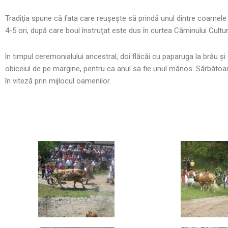
Tradiţia spune că fata care reuşeşte să prindă unul dintre coarnele 
4-5 ori, după care boul înstruţat este dus în curtea Căminului Cultura
în timpul ceremonialului ancestral, doi flăcăi cu paparuga la brâu şi
obiceiul de pe margine, pentru ca anul sa fie unul mănos. Sărbătoare
în viteză prin mijlocul oamenilor.