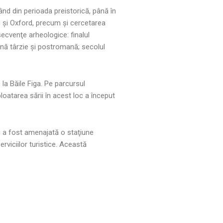
ând din perioada preistorică, până în
g şi Oxford, precum şi cercetarea
ecvenţe arheologice: finalul
mană târzie şi postromană; secolul
 la Băile Figa. Pe parcursul
loatarea sării în acest loc a început
lui a fost amenajată o staţiune
rviciilor turistice. Această