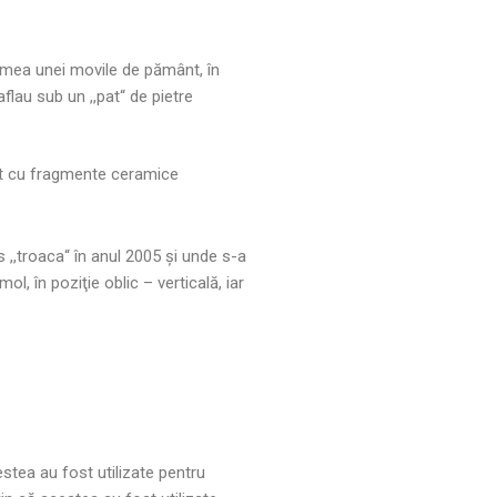
culmea unei movile de pământ, în
lau sub un ,,pat“ de pietre
at cu fragmente ceramice
s ,,troaca“ în anul 2005 şi unde s-a
l, în poziţie oblic – verticală, iar
cestea au fost utilizate pentru