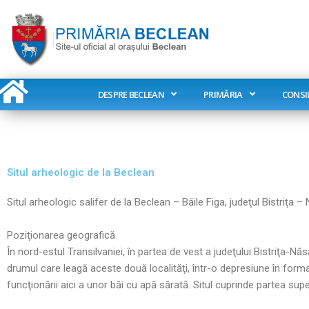
Skip
to
content
DESPRE BECLEAN
PRIMĂRIA
CONSI
Situl arheologic de la Beclean
Situl arheologic salifer de la Beclean – Băile Figa, judeţul Bistriţa 
Poziţionarea geografică
În nord-estul Transilvaniei, în partea de vest a judeţului Bistriţa-N
drumul care leagă aceste două localităţi, într-o depresiune în form
funcţionării aici a unor băi cu apă sărată. Situl cuprinde partea supe