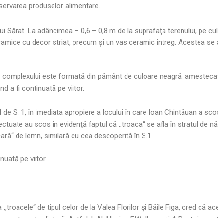
nservarea produselor alimentare.
râului Sărat. La adâncimea – 0,6 – 0,8 m de la suprafaţa terenului, pe 
amice cu decor striat, precum şi un vas ceramic întreg. Acestea se af
ura complexului este formată din pământ de culoare neagră, amestec
d a fi continuată pe viitor.
d de S. 1, în imediata apropiere a locului în care Ioan Chintăuan a sco
ctuate au scos în evidenţă faptul că ,,troaca“ se afla în stratul de nămo
,scară“ de lemn, similară cu cea descoperită în S.1.
nuată pe viitor.
a ,,troacele“ de tipul celor de la Valea Florilor şi Băile Figa, cred că a