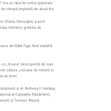
 era un rând de orificii (păstrate
“ de cânepă împletită din două fire.
eni, Sfântu Gheorghe) şi prof.
ui, întinderii, gradului de
cei din Băile Figa, fiind stabilită
re cu ,,troaca“ descoperită de Ioan
rite câteva ,,ciocane de minerit şi
ţii de lemn.
săriteni) şi dr. Anthony F. Harding
ional al Carpaţilor Răsăriteni),
cureşti) şi Tomasz Wazny