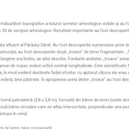
măsurători topografice a tuturor urmelor arheologice vizibile şi au 
20 de secţiuni arheologice. Rezultate importante au fost descoperite î
imului afluent al Pârâului Sărat. Au fost descoperite numeroase urme de
nstrucţiei, au fost descoperite două ,,troace“ de lemn fragmentate. ,,
lungime era închis, iar altul deschis. Fundurile ambelor ,,troace“ avea
ramuri de copac având orificii central-longitudinale. Este semnificativ f
i, în mod evident destinate fixării sforilor cu ajutorul cărora ele erau 
deră, bine păstrate. În apropierea uneia dintre ,,troace“ au fost descop
 formă patrulateră (3,8 x 2,8 m), formată din bârne de lemn (unele d
 două bârne circulare care se aflau intersectate, perpendicular una pe
intrare în mină.
ră de lemn, bine conservată.