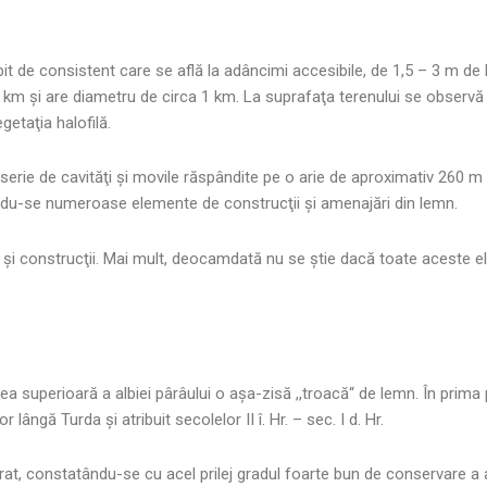
e consistent care se află la adâncimi accesibile, de 1,5 – 3 m de la
 km şi are diametru de circa 1 km. La suprafaţa terenului se observ
getaţia halofilă.
erie de cavităţi şi movile răspândite pe o arie de aproximativ 260 m 
rvându-se numeroase elemente de construcţii şi amenajări din lemn.
ări şi construcţii. Mai mult, deocamdată nu se ştie dacă toate acest
ea superioară a albiei pârâului o aşa-zisă ,,troacă“ de lemn. În prima 
lângă Turda şi atribuit secolelor II î. Hr. – sec. I d. Hr.
rat, constatându-se cu acel prilej gradul foarte bun de conservare a a