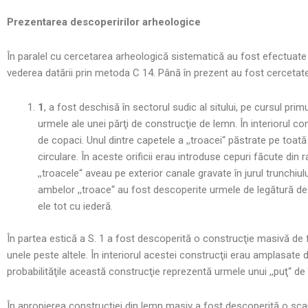
Prezentarea descoperirilor arheologice
În paralel cu cercetarea arheologică sistematică au fost efectuate 
vederea datării prin metoda C 14. Până în prezent au fost cercetate 
1
, a fost deschisă în sectorul sudic al sitului, pe cursul pr
urmele ale unei părţi de construcţie de lemn. În interiorul co
de copaci. Unul dintre capetele a ,,troacei“ păstrate pe toată 
circulare. În aceste orificii erau introduse cepuri făcute din 
,,troacele“ aveau pe exterior canale gravate în jurul trunchiulu
ambelor ,,troace“ au fost descoperite urmele de legătură de ie
ele tot cu iederă.
În partea estică a S. 1 a fost descoperită o construcţie masivă de
unele peste altele. În interiorul acestei construcţii erau amplasate
probabilităţile această construcţie reprezentă urmele unui ,,puţ“ de 
În apropierea construcţiei din lemn masiv a fost descoperită o sca