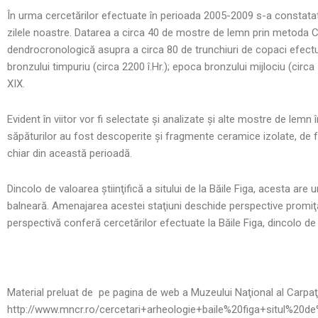
În urma cercetărilor efectuate în perioada 2005-2009 s-a constatat c
zilele noastre. Datarea a circa 40 de mostre de lemn prin metoda C
dendrocronologică asupra a circa 80 de trunchiuri de copaci efectu
bronzului timpuriu (circa 2200 î.Hr.); epoca bronzului mijlociu (circa
XIX.
Evident în viitor vor fi selectate şi analizate şi alte mostre de lemn 
săpăturilor au fost descoperite şi fragmente ceramice izolate, de fa
chiar din această perioadă.
Dincolo de valoarea ştiinţifică a sitului de la Băile Figa, acesta are
balneară. Amenajarea acestei staţiuni deschide perspective promiţătoa
perspectivă conferă cercetărilor efectuate la Băile Figa, dincolo de
Material preluat de pe pagina de web a Muzeului Naţional al Carpaţi
http://www.mncr.ro/cercetari+arheologie+baile%20figa+situl%20