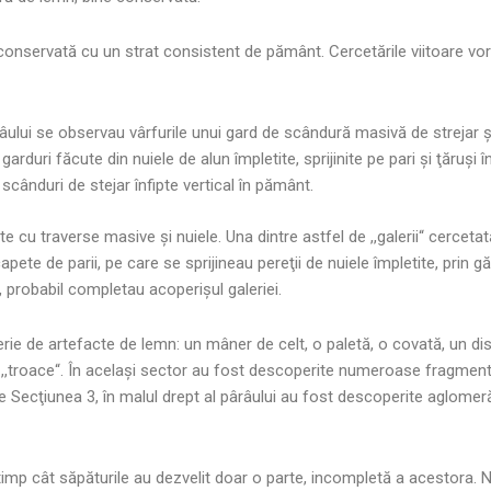
onservată cu un strat consistent de pământ. Cercetările viitoare vor 
râului se observau vârfurile unui gard de scândură masivă de strejar şi c
duri făcute din nuiele de alun împletite, sprijinite pe pari şi ţăruşi î
 scânduri de stejar înfipte vertical în pământ.
ite cu traverse masive şi nuiele. Una dintre astfel de ,,galerii“ cerce
ete de parii, pe care se sprijineau pereţii de nuiele împletite, prin gă
, probabil completau acoperişul galeriei.
serie de artefacte de lemn: un mâner de celt, o paletă, o covată, un d
la ,,troace“. În acelaşi sector au fost descoperite numeroase fragmen
 Secţiunea 3, în malul drept al pârâului au fost descoperite aglomer
 timp cât săpăturile au dezvelit doar o parte, incompletă a acestora. 