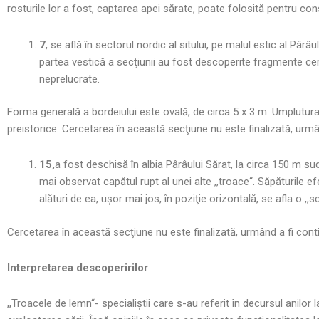
rosturile lor a fost, captarea apei sărate, poate folosită pentru co
7
, se află în sectorul nordic al sitului, pe malul estic al Pâ
partea vestică a secţiunii au fost descoperite fragmente cer
neprelucrate.
Forma generală a bordeiului este ovală, de circa 5 x 3 m. Umplut
preistorice. Cercetarea în această secţiune nu este finalizată, urmân
15,
a fost deschisă în albia Pârâului Sărat, la circa 150 m su
mai observat capătul rupt al unei alte ,,troace“. Săpăturile efe
alături de ea, uşor mai jos, în poziţie orizontală, se afla o ,
Cercetarea în această secţiune nu este finalizată, urmând a fi conti
Interpretarea descoperirilor
,,Troacele de lemn“- specialiştii care s-au referit în decursul anilor l