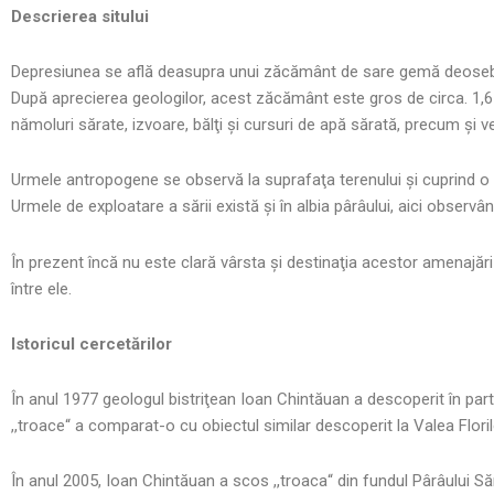
Descrierea sitului
Depresiunea se află deasupra unui zăcământ de sare gemă deosebit d
După aprecierea geologilor, acest zăcământ este gros de circa. 1,6
nămoluri sărate, izvoare, bălţi şi cursuri de apă sărată, precum şi ve
Urmele antropogene se observă la suprafaţa terenului şi cuprind o s
Urmele de exploatare a sării există şi în albia pârâului, aici obse
În prezent încă nu este clară vârsta şi destinaţia acestor amenaj
între ele.
Istoricul cercetărilor
În anul 1977 geologul bistriţean Ioan Chintăuan a descoperit în part
,,troace“ a comparat-o cu obiectul similar descoperit la Valea Florilor 
În anul 2005, Ioan Chintăuan a scos ,,troaca“ din fundul Pârâului Să