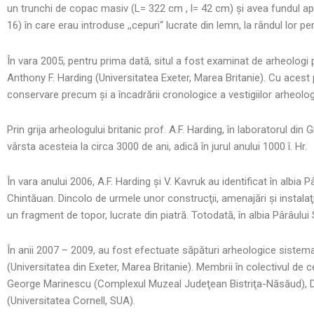
un trunchi de copac masiv (L= 322 cm , l= 42 cm) şi avea fundul aplat
16) în care erau introduse ,,cepuri“ lucrate din lemn, la rândul lor p
În vara 2005, pentru prima dată, situl a fost examinat de arheologi p
Anthony F. Harding (Universitatea Exeter, Marea Britanie). Cu acest pr
conservare precum şi a încadrării cronologice a vestigiilor arheolog
Prin grija arheologului britanic prof. A.F. Harding, în laboratorul di
vârsta acesteia la circa 3000 de ani, adică în jurul anului 1000 î. Hr.
În vara anului 2006, A.F. Harding şi V. Kavruk au identificat în albia
Chintăuan. Dincolo de urmele unor construcţii, amenajări şi instalaţi
un fragment de topor,
lucrate din piatră. Totodată, în albia Pârâul
În anii 2007 – 2009, au fost efectuate săpături arheologice sistemat
(Universitatea din Exeter, Marea Britanie). Membrii în colectivul d
George Marinescu (Complexul Muzeal Judeţean Bistriţa-Năsăud), D
(Universitatea Cornell, SUA).