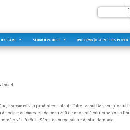
Search
LIU LOCAL
SERVICII PUBLICE
INFORMAȚII DE INTERES PUBLIC
– Năsăud
ăsăud, aproximativ la jumătatea distanţei între oraşul Beclean şi satul 
a de pâlnie cu diametru de circa 500 de m se află situl arheologic Băi
rioară a văii Pârâului Sărat
,
ce curge printre dealuri domoale.