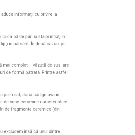
aduce informaţii cu privire la
irca 50 de pari şi stâlpi înfipţi în
nfipţi în pământ. În două cazuri, pe
tată mai complet – văzută de sus, are
uri de formă pătrată. Printre astfel
isc perforat, două cârlige având
te de vase ceramice caracteristice
ări de fragmente ceramice (din
Nu excludem însă că unul dintre