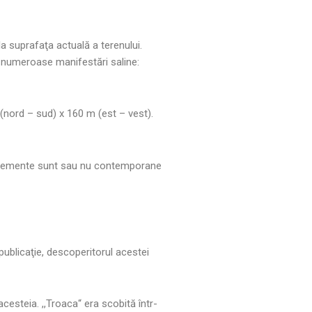
 suprafaţa actuală a terenului.
ă numeroase manifestări saline:
(nord – sud) x 160 m (est – vest).
e elemente sunt sau nu contemporane
publicaţie, descoperitorul acestei
cesteia. ,,Troaca“ era scobită într-