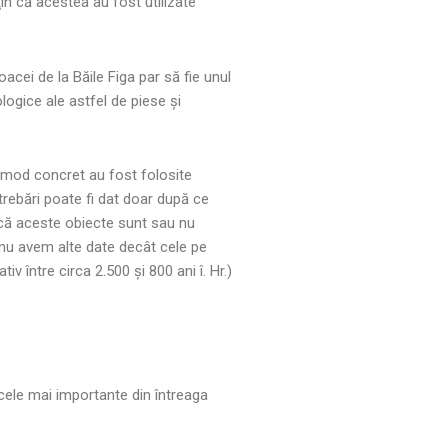
ţin că acestea au fost utilizate
acei de la Băile Figa par să fie unul
logice ale astfel de piese şi
n mod concret au fost folosite
rebări poate fi dat doar după ce
dacă aceste obiecte sunt sau nu
 nu avem alte date decât cele pe
v între circa 2.500 şi 800 ani î. Hr.)
e cele mai importante din întreaga