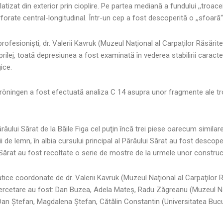
izat din exterior prin cioplire. Pe partea mediană a fundului ,,troacei“
erforate central-longitudinal. Într-un cep a fost descoperită o ,,sfoară
rofesionişti, dr. Valerii Kavruk (Muzeul Naţional al Carpaţilor Răsărit
ilej, toată depresiunea a fost examinată în vederea stabilirii caracterul
ice.
n Gröningen a fost efectuată analiza C 14 asupra unor fragmente ale troa
 Pârâului Sărat de la Băile Figa cel puţin încă trei piese oarecum simila
i de lemn, în albia cursului principal al Pârâului Sărat au fost descope
ui Sărat au fost recoltate o serie de mostre de la urmele unor construc
ice coordonate de dr. Valerii Kavruk (Muzeul Naţional al Carpaţilor Ră
e cercetare au fost: Dan Buzea, Adela Mateş, Radu Zăgreanu (Muzeul Naţ
an Ştefan, Magdalena Ştefan, Cătălin Constantin (Universitatea Bu