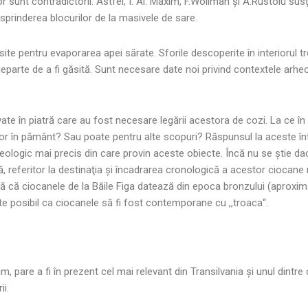
lor sunt contradictorii. Astfel, I. Al. Maxim, F.Wollman şi A.Rustoiu sus
esprinderea blocurilor de la masivele de sare.
ite pentru evaporarea apei sărate. Sforile descoperite în interiorul tro
departe de a fi găsită. Sunt necesare date noi privind contextele arheo
ate în piatră care au fost necesare legării acestora de cozi. La ce î
lor în pământ? Sau poate pentru alte scopuri? Răspunsul la aceste înt
 geologic mai precis din care provin aceste obiecte. Încă nu se ştie 
referitor la destinaţia şi încadrarea cronologică a acestor ciocane
ă că ciocanele de la Băile Figa datează din epoca bronzului (aproximati
este posibil ca ciocanele să fi fost contemporane cu ,,troaca“.
m, pare a fi în prezent cel mai relevant din Transilvania şi unul dintr
ii.