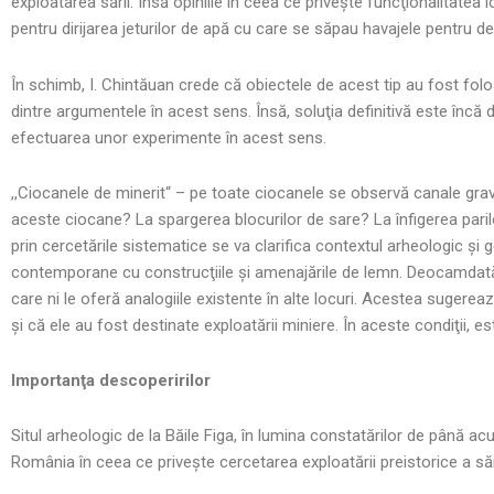
exploatarea sării. Însă opiniile în ceea ce priveşte funcţionalitatea 
pentru dirijarea jeturilor de apă cu care se săpau havajele pentru d
În schimb, I. Chintăuan crede că obiectele de acest tip au fost folos
dintre argumentele în acest sens. Însă, soluţia definitivă este încă 
efectuarea unor experimente în acest sens.
,,Ciocanele de minerit“ – pe toate ciocanele se observă canale grav
aceste ciocane? La spargerea blocurilor de sare? La înfigerea pari
prin cercetările sistematice se va clarifica contextul arheologic şi
contemporane cu construcţiile şi amenajările de lemn. Deocamdată, 
care ni le oferă analogiile existente în alte locuri. Acestea sugereaz
şi că ele au fost destinate exploatării miniere. În aceste condiţii, 
Importanţa descoperirilor
Situl arheologic de la Băile Figa, în lumina constatărilor de până acu
România în ceea ce priveşte cercetarea exploatării preistorice a săr