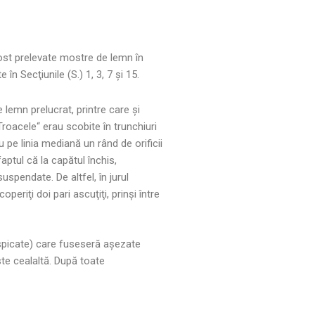
fost prelevate mostre de lemn în
n Secţiunile (S.) 1, 3, 7 şi 15.
 lemn prelucrat, printre care şi
Troacele“ erau scobite în trunchiuri
u pe linia mediană un rând de orificii
aptul că la capătul închis,
suspendate. De altfel, în jurul
eriţi doi pari ascuţiţi, prinşi între
espicate) care fuseseră aşezate
ste cealaltă. După toate