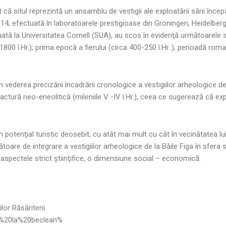
ă situl reprezintă un ansamblu de vestigii ale exploatării sării încep
14, efectuată în laboratoarele prestigioase din Gröningen, Heidelber
ată la Universitatea Cornell (SUA), au scos în evidenţă următoarele s
 1800 î.Hr.); prima epocă a fierului (circa 400-250 î.Hr..); perioadă ro
în vederea precizării încadrării cronologice a vestigiilor arheologice de
ctură neo-eneolitică (mileniile V -IV î.Hr.), ceea ce sugerează că exp
 un potenţial turistic deosebit, cu atât mai mult cu cât în vecinătatea 
re de integrare a vestigiilor arheologice de la Băile Figa în sfera se
 aspectele strict ştiinţifice, o dimensiune social – economică.
lor Răsăriteni
de%20la%20beclean%