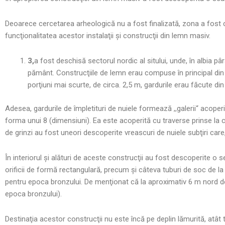
Deoarece cercetarea arheologică nu a fost finalizată, zona a fost c
funcţionalitatea acestor instalaţii şi construcţii din lemn masiv.
3,
a fost deschisă sectorul nordic al sitului, unde, în albia pâ
pământ. Construcţiile de lemn erau compuse în principal din gar
porţiuni mai scurte, de circa. 2,5 m, gardurile erau făcute din
Adesea, gardurile de împletituri de nuiele formează ,,galerii“ acoper
forma unui 8 (dimensiuni). Ea este acoperită cu traverse prinse la cap
de grinzi au fost uneori descoperite vreascuri de nuiele subţiri care
În interiorul şi alături de aceste construcţii au fost descoperite o 
orificii de formă rectangulară, precum şi câteva tuburi de soc de 
pentru epoca bronzului. De menţionat că la aproximativ 6 m nord de
epoca bronzului).
Destinaţia acestor construcţii nu este încă pe deplin lămurită, atât