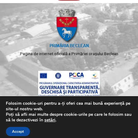
Pagina de internet oficială a Primăriei orașului Beclean
Folosim cookie-uri pentru a-ți oferi cea mai bună experiență pe
site-ul nostru web.
Poți să afli mai multe despre cookie-urile pe care le folosim sau
să le dezactivezi în
setări
.
Copyright © 2026 Primaria Beclean. Toate drepturile
Accept
rezervate.