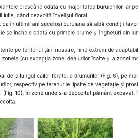
antele crescând odată cu majoritatea buruienilor iar p
ulie, când dezvoltă învelișul floral.
 ca în ultimii ani secetoși buruiana să aibă condiții favo
ție se încheie odată cu primele brume și înghețuri din l
nte pe teritoriul ţării noastre, fiind extrem de adaptabil
zonele (cu excepția zonei dealurilor înalte și a zonei mo
al de-a lungul căilor ferate, a drumurilor (Fig. 8), pe m
lor, respectiv pe terenurile lipsite de vegetație și prost 
ții (Fig. 10), în zone unde s-a depozitat pământ excavat, î
ecoltă.