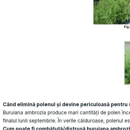
Când elimină polenul și devine periculoasă pentru
Buruiana ambrozia produce mari cantități de polen începâ
finalul lunii septembrie. În verile călduroase, polenul 
Cum poate fi combătută/distrusă buruiana ambrozi