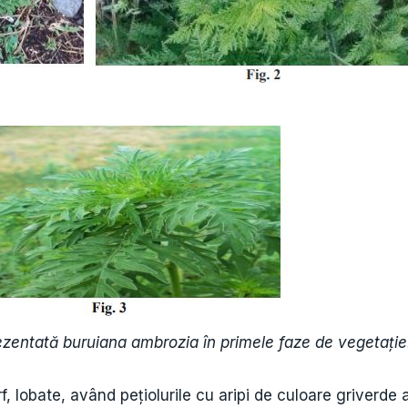
 prezentată buruiana ambrozia în primele faze de vegetație
f, lobate, având pețiolurile cu aripi de culoare griverde 