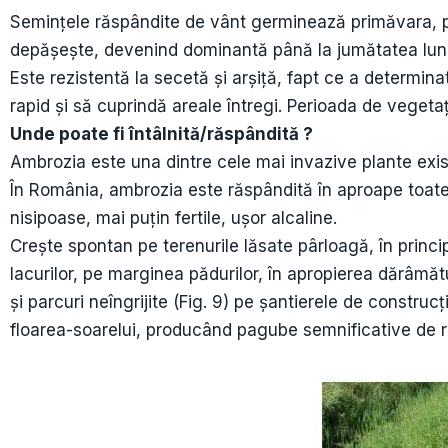
Semințele răspândite de vânt germinează primăvara, pl
depășește, devenind dominantă până la jumătatea lunii i
Este rezistentă la secetă și arșiță, fapt ce a determinat
rapid și să cuprindă areale întregi. Perioada de vegeta
Unde poate fi întâlnită/răspândită ?
Ambrozia este una dintre cele mai invazive plante existe
În România, ambrozia este răspândită în aproape toate 
nisipoase, mai puțin fertile, ușor alcaline.
Crește spontan pe terenurile lăsate pârloagă, în princip
lacurilor, pe marginea pădurilor, în apropierea dărâmături
și parcuri neîngrijite (Fig. 9) pe șantierele de construc
floarea-soarelui, producând pagube semnificative de r