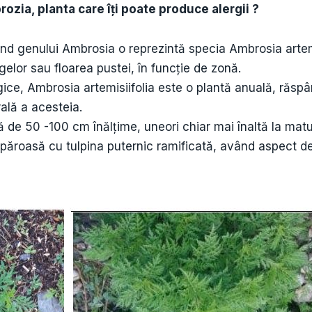
zia, planta care îţi poate produce alergii ?
nând genului Ambrosia o reprezintă specia Ambrosia artem
elor sau floarea pustei, în funcție de zonă.
ogice, Ambrosia artemisiifolia este o plantă anuală, răspâ
rală a acesteia.
tă de 50 -100 cm înălțime, uneori chiar mai înaltă la mat
e păroasă cu tulpina puternic ramificată, având aspect d