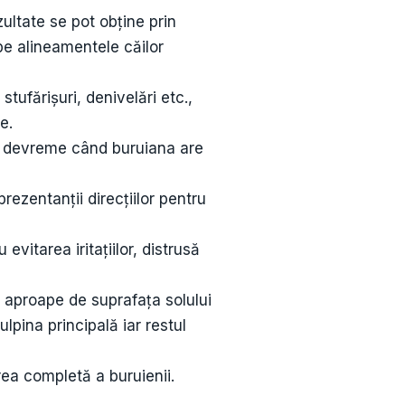
ultate se pot obține prin
pe alineamentele căilor
stufărișuri, denivelări etc.,
e.
a devreme când buruiana are
eprezentanții direcțiilor pentru
vitarea iritațiilor, distrusă
i aproape de suprafața solului
ulpina principală iar restul
ea completă a buruienii.