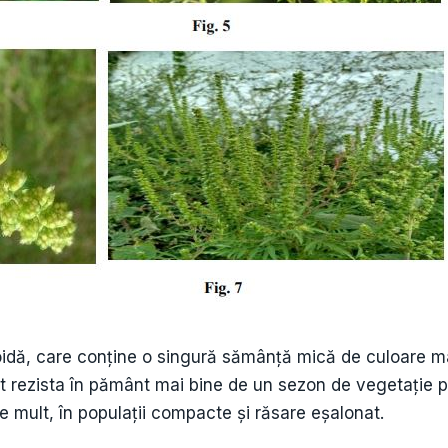
oidă, care conține o singură sămânță mică de culoare ma
ot rezista în pământ mai bine de un sezon de vegetație
de mult, în populații compacte și răsare eșalonat.