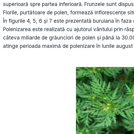
superioară spre partea inferioară. Frunzele sunt dispuse
Florile, purtătoare de polen, formează inflorescențe s
În figurile 4, 5, 6 și 7 este prezentată buruiana în fa
Polenizarea este realizată cu ajutorul vântului prin ră
câteva miliarde de grăunciori de polen și până la 30.00
atinge perioada maximă de polenizare în lunile august –