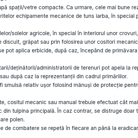
cupă spații/vetre compacte. Ca urmare, cele mai bune rez
eritelor echipamente mecanice de tuns iarba, în special 
lor/solelor agricole, în special în interiorul unor crovuri, 
e discuit, grăpat sau prin folosirea unor cositori mecanic
se pot aplica erbicide, după caz, începând de primăvar
etarii/deținătorii/administratorii de terenuri pot apela la r
sau după caz la reprezentanții din cadrul primăriilor.
i smulsă relativ ușor folosind mănuși de protecție pentru e
nte, cositul mecanic sau manual trebuie efectuat cât ma
 din tulpina principală. În caz contrar, se distruge doar t
uare polen.
le de combatere se repetă în fiecare an până la eradicar