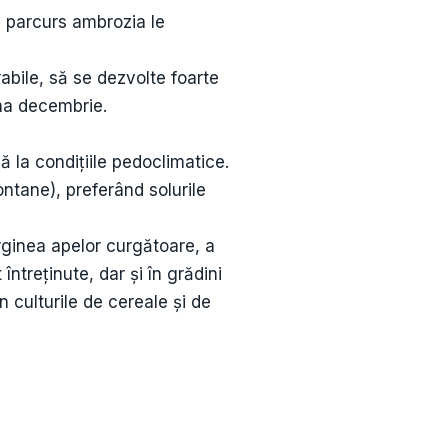
e parcurs ambrozia le
rabile, să se dezvolte foarte
una decembrie.
ă la condiţiile pedoclimatice.
ntane), preferând solurile
arginea apelor curgătoare, a
întreținute, dar și în grădini
n culturile de cereale şi de