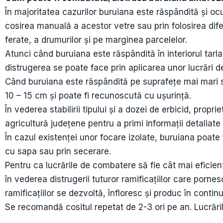
În majoritatea cazurilor buruiana este răspândită și o
cosirea manuală a acestor vetre sau prin folosirea dif
ferate, a drumurilor și pe marginea parcelelor.
Atunci când buruiana este răspândită în interiorul tarlale
distrugerea se poate face prin aplicarea unor lucrări d
Când buruiana este răspândită pe suprafețe mai mari 
10 – 15 cm și poate fi recunoscută cu ușurință.
În vederea stabilirii tipului și a dozei de erbicid, propri
agricultură județene pentru a primi informații detaliate 
În cazul existenței unor focare izolate, buruiana poate f
cu sapa sau prin secerare.
Pentru ca lucrările de combatere să fie cât mai eficie
în vederea distrugerii tuturor ramificațiilor care pornesc
ramificațiilor se dezvoltă, înfloresc și produc în contin
Se recomandă cositul repetat de 2-3 ori pe an. Lucrări