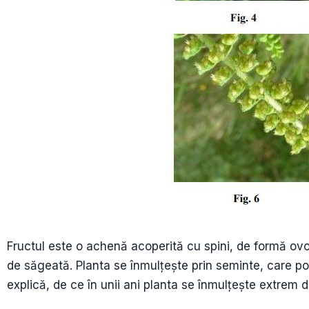
Fructul este o achenă acoperită cu spini, de formă ov
de săgeată. Planta se înmulţește prin seminte, care p
explică, de ce în unii ani planta se înmulțește extrem 