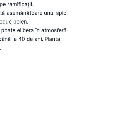
e ramificații.
actă asemănătoare unui spic.
roduc polen.
ă poate elibera în atmosferă
până la 40 de ani. Planta
.