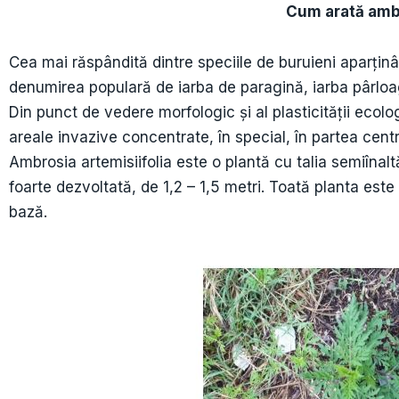
Cum arată ambro
Cea mai răspândită dintre speciile de buruieni aparți
denumirea populară de iarba de paragină, iarba pârloag
Din punct de vedere morfologic și al plasticității ecol
areale invazive concentrate, în special, în partea cent
Ambrosia artemisiifolia este o plantă cu talia semiînal
foarte dezvoltată, de 1,2 – 1,5 metri. Toată planta est
bază.