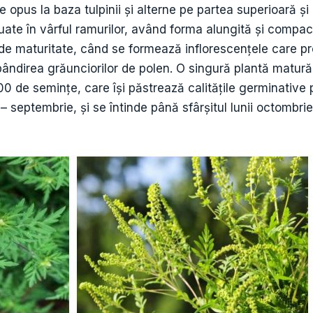
 opus la baza tulpinii și alterne pe partea superioară și p
ituate în vârful ramurilor, având forma alungită și comp
za de maturitate, când se formează inflorescențele care p
spândirea grăunciorilor de polen. O singură plantă matur
0 de semințe, care își păstrează calitățile germinative 
 septembrie, şi se întinde până sfârșitul lunii octombrie