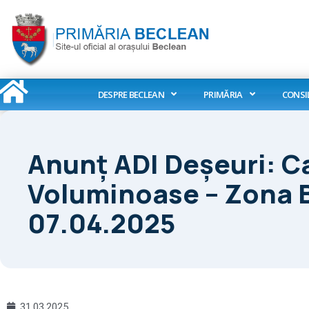
Skip
to
content
DESPRE BECLEAN
PRIMĂRIA
CONSI
Anunț ADI Deșeuri: C
Voluminoase – Zona B
07.04.2025
31.03.2025