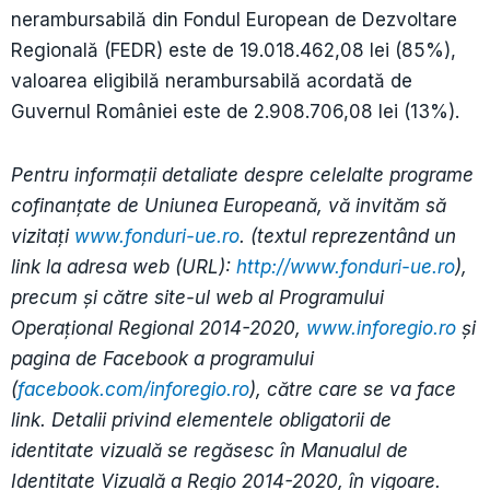
nerambursabilă din Fondul European de Dezvoltare
Regională (FEDR) este de 19.018.462,08 lei (85%),
valoarea eligibilă nerambursabilă acordată de
Guvernul României este de 2.908.706,08 lei (13%).
Pentru informaţii detaliate despre celelalte programe
cofinanţate de Uniunea Europeană, vă invităm să
vizitaţi
www.fonduri-ue.ro
. (textul reprezentând un
link la adresa web (URL):
http://www.fonduri-ue.ro
),
precum şi către site-ul web al Programului
Operaţional Regional 2014-2020,
www.inforegio.ro
și
pagina de Facebook a programului
(
facebook.com/inforegio.ro
), către care se va face
link. Detalii privind elementele obligatorii de
identitate vizuală se regăsesc în Manualul de
Identitate Vizuală a Regio 2014-2020, în vigoare.