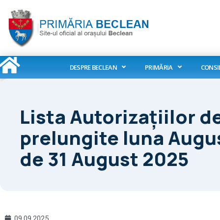
Skip
to
content
DESPRE BECLEAN
PRIMĂRIA
CONSI
Lista Autorizaţiilor 
prelungite luna Augus
de 31 August 2025
09.09.2025