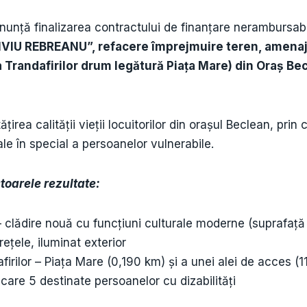
nunță finalizarea contractului de finanţare nerambursab
U REBREANU”, refacere împrejmuire teren, amenajări
a Trandafirilor drum legătură Piața Mare) din Oraș Bec
țirea calității vieții locuitorilor din orașul Beclean, prin c
rale în special a persoanelor vulnerabile.
toarele rezultate:
– clădire nouă cu funcțiuni culturale moderne (suprafață
 rețele, iluminat exterior
rilor – Piața Mare (0,190 km) și a unei alei de acces (1
care 5 destinate persoanelor cu dizabilități