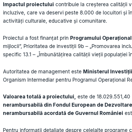
Impactul proiectului
contribuie la creșterea calității 
incluzive, care va deservi peste 8.000 de locuitori și 
activități culturale, educative și comunitare.
Proiectul a fost finanțat prin
Programului Operaţional 
mijlocii”, Prioritatea de investiţii 9b – „Promovarea inc
specific 13.1 – „Îmbunătățirea calității vieții populației 
Autoritatea de management este
Ministerul Investiți
Organism Intermediar pentru Programul Operaţional R
Valoarea totală a proiectului,
este de 18.029.551,40 
nerambursabilă din Fondul European de Dezvoltare
nerambursabilă acordată de Guvernul României
est
Pentru informaţii detaliate despre celelalte programe 