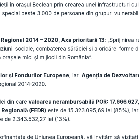
vieții în orașul Beclean prin crearea unei infrastructuri c
în special peste 3.000 de persoane din grupuri vulnerabil
Regional 2014 – 2020, Axa prioritară 13
: „Sprijinirea 
luziunii sociale, combaterea sărăciei și a oricărei forme 
în orașele mici și mijlocii din România”.
ilor și Fondurilor Europene
, iar
Agenţia de Dezvoltar
egional 2014-2020.
lei din care
valoarea nerambursabilă POR: 17.666.627
 Regională (FEDR)
este de 15.323.095,69 lei (85%), ia
e de 2.343.532,27 lei (13%).
cofinanţate de Uniunea Europeană, vă invităm să vizitaţ