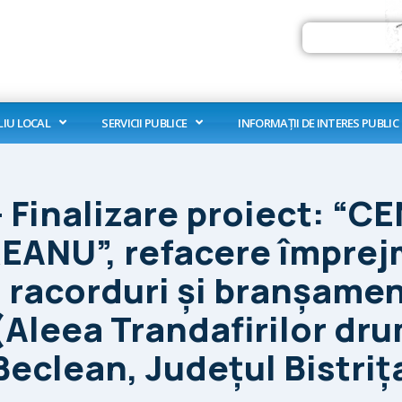
Search
LIU LOCAL
SERVICII PUBLICE
INFORMAȚII DE INTERES PUBLIC
 Finalizare proiect: “C
ANU”, refacere împrejm
racorduri și branșamente
 (Aleea Trandafirilor dr
Beclean, Județul Bistri