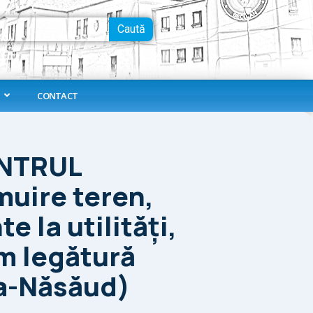
Caută
CONTACT
ENTRUL
uire teren,
 la utilități,
um legătură
ța-Năsăud)