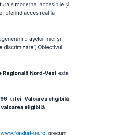
ulturale moderne, accesibile și
e, oferind acces real la
regenerării orașelor mici și
de discriminare”, Obiectivul
e Regională Nord-Vest
este
,96
lei
lei.
Valoarea eligibilă
r
valoarea eligibilă
i
www.fonduri-ue.ro
, precum