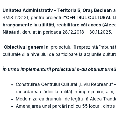
Unitatea Administrativ – Teritorială, Oraș Beclean
a
SMIS 123131, pentru proiectul
“CENTRUL CULTURAL LIVI
branșamente la utilități, reabilitare căi acces (Alee
Năsăud
,
derulat în perioada 28.12.2018 – 30.11.2025.
Obiectivul general
al proiectului îl reprezintă îmbunătă
culturale și a nivelului de participare la acțiunile cultu
În urma implementării proiectului s-au obținut urmă
Construirea Centrului Cultural „Liviu Rebreanu” 
racordarea clădirii la utilități + împrejmuire, alei,
Modernizarea drumului de legătură Aleea Trandafi
Amenajarea unei parcări noi cu 55 locuri, dintre 