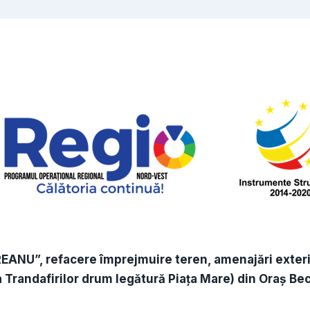
NU”, refacere împrejmuire teren, amenajări exterio
a Trandafirilor drum legătură Piața Mare) din Oraș Bec