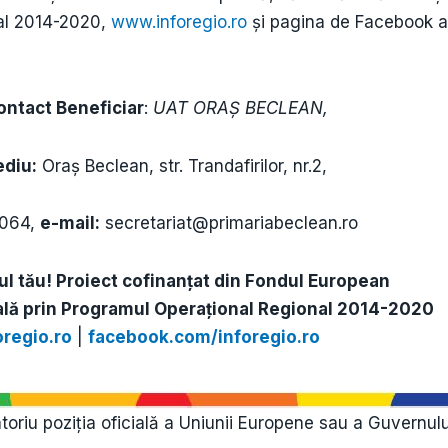
nal 2014-2020,
www.inforegio.ro
și pagina de Facebook a
ontact Beneficiar
:
UAT ORAȘ BECLEAN,
diu:
Oraș Beclean, str. Trandafirilor, nr.2,
9064,
e-mail:
secretariat@primariabeclean.ro
rul tău! Proiect cofinanţat din Fondul European
lă prin Programul Operaţional Regional 2014-2020
regio.ro
|
facebook.com/inforegio.ro
atoriu poziția oficială a Uniunii Europene sau a Guvernul