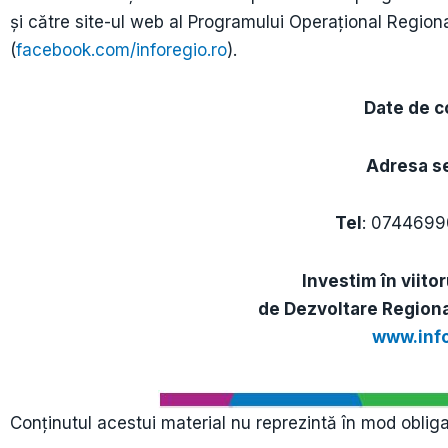
şi către site-ul web al Programului Operaţional Regio
(
facebook.com/inforegio.ro
).
Date de c
Adresa se
Tel
: 074469
Investim în viito
de Dezvoltare Regiona
www.info
Conținutul acestui material nu reprezintă în mod oblig