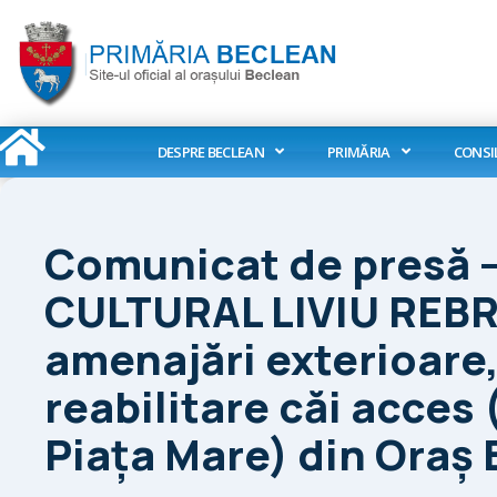
Skip
to
content
DESPRE BECLEAN
PRIMĂRIA
CONSI
Comunicat de presă –
CULTURAL LIVIU REBRE
amenajări exterioare, 
reabilitare căi acces
Piața Mare) din Oraș 