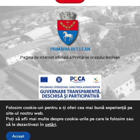
Pagina de internet oficială a Primăriei orașului Beclean
Folosim cookie-uri pentru a-ți oferi cea mai bună experiență pe
site-ul nostru web.
Poți să afli mai multe despre cookie-urile pe care le folosim sau
să le dezactivezi în
setări
.
Copyright © 2026 Primaria Beclean. Toate drepturile
Accept