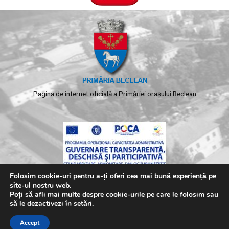
Pagina de internet oficială a Primăriei orașului Beclean
Folosim cookie-uri pentru a-ți oferi cea mai bună experiență pe
site-ul nostru web.
Poți să afli mai multe despre cookie-urile pe care le folosim sau
să le dezactivezi în
setări
.
Copyright © 2026 Primaria Beclean. Toate drepturile
Accept