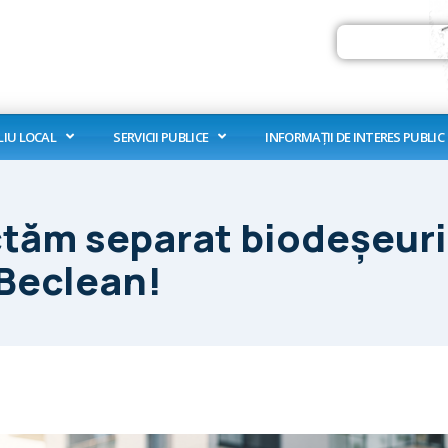
Search
LIU LOCAL
SERVICII PUBLICE
INFORMAȚII DE INTERES PUBLIC
ectăm separat biodeșeuril
 Beclean!