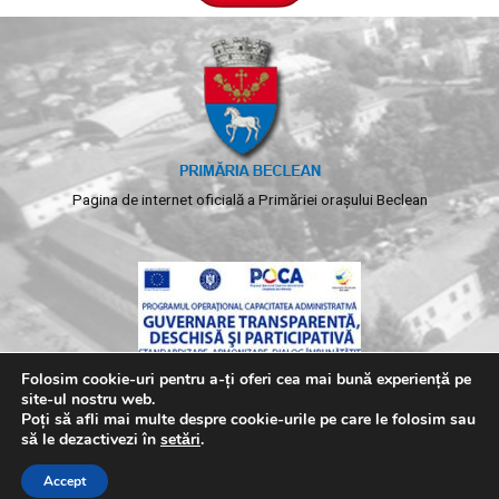
Pagina de internet oficială a Primăriei orașului Beclean
Folosim cookie-uri pentru a-ți oferi cea mai bună experiență pe
site-ul nostru web.
Poți să afli mai multe despre cookie-urile pe care le folosim sau
să le dezactivezi în
setări
.
Copyright © 2026 Primaria Beclean. Toate drepturile
Accept
rezervate.