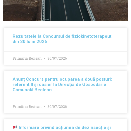
Varianta de ocolire a
Rezultatele la Concursul de fiziokinetoterapeut
orașului Beclean
din 30 Iulie 2026
Obiectiv FINALIZAT
Primăria Beclean
30/07/2026
Anunț Concurs pentru ocuparea a două posturi:
referent II și casier la Direcția de Gospodărie
Comunală Beclean
Primăria Beclean
30/07/2026
Informare privind acțiunea de dezinsecție și