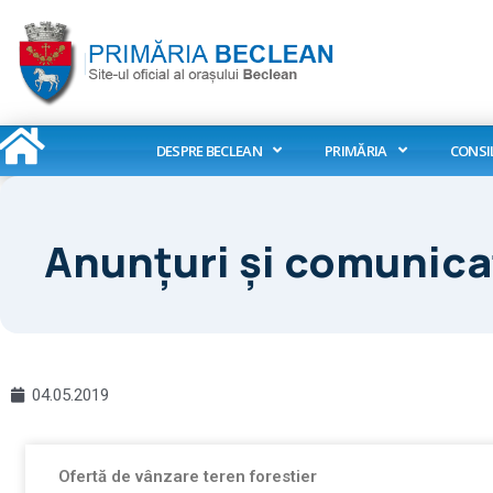
Skip
to
content
DESPRE BECLEAN
PRIMĂRIA
CONSI
Anunțuri și comunica
04.05.2019
Page
Page
Page
Page
Page
Page
Page
Pag
Ofertă de vânzare teren forestier