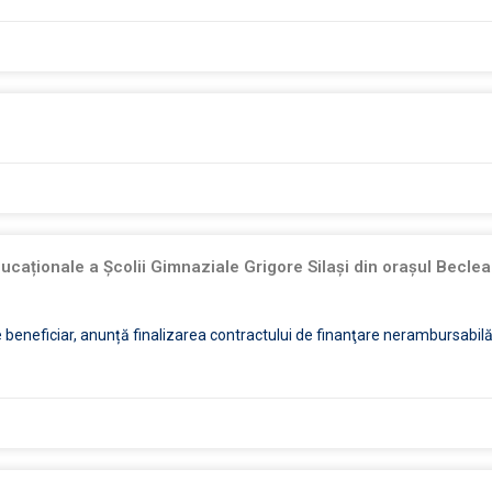
ucaționale a Școlii Gimnaziale Grigore Silași din orașul Beclea
de beneficiar, anunță finalizarea contractului de finanţare nerambursabi