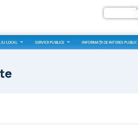
Search
LIU LOCAL
SERVICII PUBLICE
INFORMAȚII DE INTERES PUBLIC
te
e
Page
Page
Page
Page
Page
Page
Page
Page
Pag