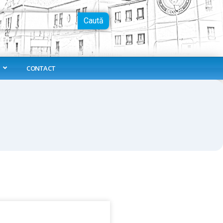
Caută
CONTACT
e
Page
Page
Page