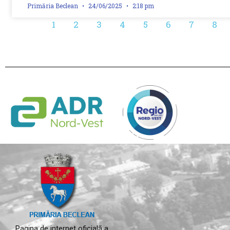
Primăria Beclean
24/06/2025
2:18 pm
1
2
3
4
5
6
7
8
Pagina de internet oficială a