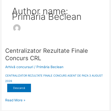
Author name:
Primăria Beclean
Centralizator Rezultate Finale
Centralizator
Rezultate
Concurs CRL
Finale
Concurs
Arhivă concursuri
/
Primăria Beclean
CRL
CENTRALIZATOR REZULTATE FINALE CONCURS AGENT DE PAZA 3 AUGUST
2026
Descarcă
Read More »