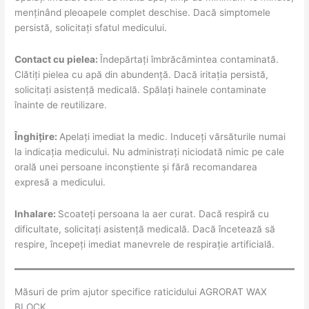
menținând pleoapele complet deschise. Dacă simptomele
persistă, solicitați sfatul medicului.
Contact cu pielea:
Îndepărtați îmbrăcămintea contaminată.
Clătiți pielea cu apă din abundență. Dacă iritația persistă,
solicitați asistență medicală. Spălați hainele contaminate
înainte de reutilizare.
Înghițire:
Apelați imediat la medic. Induceți vărsăturile numai
la indicația medicului. Nu administrați niciodată nimic pe cale
orală unei persoane inconștiente și fără recomandarea
expresă a medicului.
Inhalare:
Scoateți persoana la aer curat. Dacă respiră cu
dificultate, solicitați asistență medicală. Dacă încetează să
respire, începeți imediat manevrele de respirație artificială.
Măsuri de prim ajutor specifice raticidului AGRORAT WAX
BLOCK