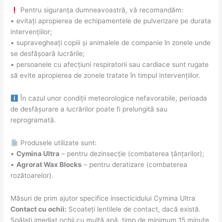
Pentru siguranța dumneavoastră, vă recomandăm:
• evitați apropierea de echipamentele de pulverizare pe durata
intervențiilor;
• supravegheați copiii și animalele de companie în zonele unde
se desfășoară lucrările;
• persoanele cu afecțiuni respiratorii sau cardiace sunt rugate
să evite apropierea de zonele tratate în timpul intervențiilor.
În cazul unor condiții meteorologice nefavorabile, perioada
de desfășurare a lucrărilor poate fi prelungită sau
reprogramată.
Produsele utilizate sunt:
•
Cymina Ultra
– pentru dezinsecție (combaterea țânțarilor);
•
Agrorat Wax Blocks
– pentru deratizare (combaterea
rozătoarelor).
Măsuri de prim ajutor specifice insecticidului Cymina Ultra
Contact cu ochii:
Scoateți lentilele de contact, dacă există.
Spălați imediat ochii cu multă apă, timp de minimum 15 minute,