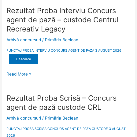
Rezultat Proba Interviu Concurs
Rezultat
Proba
agent de pază – custode Centrul
Interviu
Recreativ Legacy
Concurs
agent
Arhivă concursuri
/
Primăria Beclean
de
pază
PUNCTAJ PROBA INTERVIU CONCURS AGENT DE PAZA 3 AUGUST 2026
–
Descarcă
custode
Centrul
Read More »
Recreativ
Legacy
Rezultat Proba Scrisă – Concurs
Rezultat
Proba
agent de pază custode CRL
Scrisă
–
Arhivă concursuri
/
Primăria Beclean
Concurs
PUNCTAJ PROBA SCRISA CONCURS AGENT DE PAZA CUSTODE 3 AUGUST
agent
2026
de