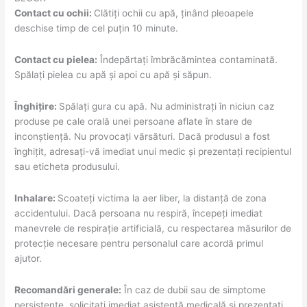
Contact cu ochii:
Clătiți ochii cu apă, ținând pleoapele
deschise timp de cel puțin 10 minute.
Contact cu pielea:
Îndepărtați îmbrăcămintea contaminată.
Spălați pielea cu apă și apoi cu apă și săpun.
Înghițire:
Spălați gura cu apă. Nu administrați în niciun caz
produse pe cale orală unei persoane aflate în stare de
inconștiență. Nu provocați vărsături. Dacă produsul a fost
înghițit, adresați-vă imediat unui medic și prezentați recipientul
sau eticheta produsului.
Inhalare:
Scoateți victima la aer liber, la distanță de zona
accidentului. Dacă persoana nu respiră, începeți imediat
manevrele de respirație artificială, cu respectarea măsurilor de
protecție necesare pentru personalul care acordă primul
ajutor.
Recomandări generale:
În caz de dubii sau de simptome
persistente, solicitați imediat asistență medicală și prezentați