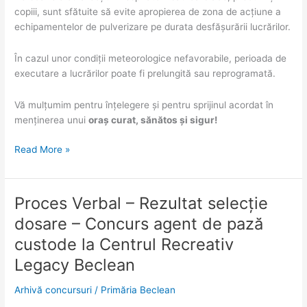
copiii, sunt sfătuite să evite apropierea de zona de acțiune a
echipamentelor de pulverizare pe durata desfășurării lucrărilor.
În cazul unor condiții meteorologice nefavorabile, perioada de
executare a lucrărilor poate fi prelungită sau reprogramată.
Vă mulțumim pentru înțelegere și pentru sprijinul acordat în
menținerea unui
oraș curat, sănătos și sigur!
Read More »
Proces Verbal – Rezultat selecție
Proces
Verbal
dosare – Concurs agent de pază
–
custode la Centrul Recreativ
Rezultat
selecție
Legacy Beclean
dosare
Arhivă concursuri
/
Primăria Beclean
–
Concurs