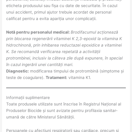
eticheta produsului sau fișa cu date de securitate. În cazul
unui accident, primul ajutor trebuie acordat de personal
calificat pentru a evita apariția unor complicații.
Notă pentru personalul medical:
Brodifacumul acționează
prin blocarea regenerării vitaminei K 2,3-epoxid la vitamina K
hidrochinonă, prin inhibarea reductazei epoxidice a vitaminei
K. Se recomandă verificarea repetată a activității
protrombinei, inclusiv la câteva zile după expunere, în special
în cazul ingerării unei cantități mari.
Diagnostic:
modificarea timpului de protrombină (simptome și
teste de coagulare).
Tratament:
vitamina K1.
Informații suplimentare
Toate produsele utilizate sunt înscrise în Registrul Național al
Produselor Biocide și sunt avizate pentru profilaxia sanitar-
umană de către Ministerul Sănătății.
Persoanele cu afecțiuni respiratorii sau cardiace, precum și