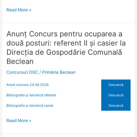
Read More »
Anunț Concurs pentru ocuparea a
Anunț
Concurs
două posturi: referent II și casier la
pentru
Direcția de Gospodărie Comunală
ocuparea
a
Beclean
două
Concursuri DGC
/
Primăria Beclean
posturi:
referent
Anunt concurs 24.08.2026
Descarcă
II
și
Bibliografie și tematică referent
Descarcă
casier
Bibliografie și tematică casier
Descarcă
la
Direcția
de
Read More »
Gospodărie
Comunală