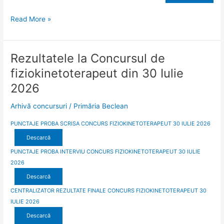
Colegiului
Național
Read More »
Petru
Rareș,
a
Rezultatele la Concursul de
Rezultatele
Școlii
la
Gimnaziale
fiziokinetoterapeut din 30 Iulie
Concursul
Grigore
2026
de
Silași
fiziokinetoterapeut
și
Arhivă concursuri
/
Primăria Beclean
din
a
30
Clubului
PUNCTAJE PROBA SCRISA CONCURS FIZIOKINETOTERAPEUT 30 IULIE 2026
Iulie
Elevilor
Descarcă
2026
Și
PUNCTAJE PROBA INTERVIU CONCURS FIZIOKINETOTERAPEUT 30 IULIE
Copiilor
2026
din
Descarcă
Orașul
Beclean,
CENTRALIZATOR REZULTATE FINALE CONCURS FIZIOKINETOTERAPEUT 30
Județul
IULIE 2026
Bistrița
Descarcă
Năsăud”