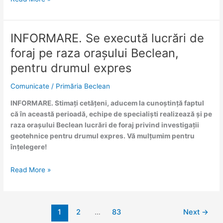
Social
de
Zi
INFORMARE. Se execută lucrări de
INFORMARE.
Beclean
Se
foraj pe raza orașului Beclean,
execută
pentru drumul expres
lucrări
de
Comunicate
/
Primăria Beclean
foraj
pe
INFORMARE. Stimați cetățeni, aducem la cunoștință faptul
raza
că în această perioadă, echipe de specialiști realizează și pe
orașului
raza orașului Beclean lucrări de foraj privind investigații
Beclean,
geotehnice pentru drumul expres. Vă mulțumim pentru
pentru
înțelegere!
drumul
expres
Read More »
1
2
…
83
Next
→