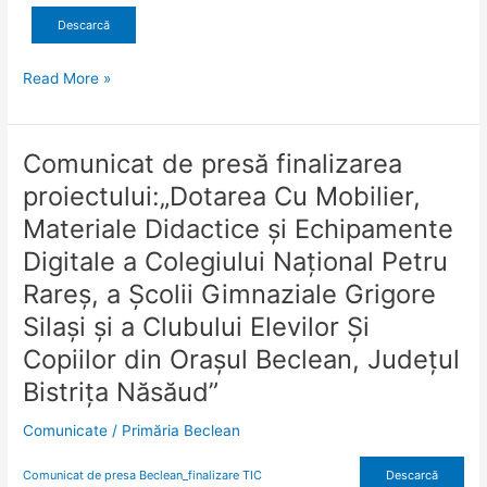
pază
Descarcă
custode
CRL
Read More »
Comunicat de presă finalizarea
Comunicat
de
proiectului:„Dotarea Cu Mobilier,
presă
Materiale Didactice și Echipamente
finalizarea
proiectului:
Digitale a Colegiului Național Petru
„Dotarea
Rareș, a Școlii Gimnaziale Grigore
Cu
Silași și a Clubului Elevilor Și
Mobilier,
Materiale
Copiilor din Orașul Beclean, Județul
Didactice
Bistrița Năsăud”
și
Echipamente
Comunicate
/
Primăria Beclean
Digitale
a
Comunicat de presa Beclean_finalizare TIC
Descarcă