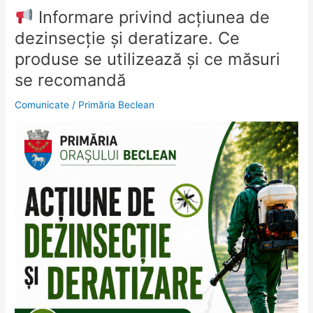
Beclean
Informare privind acțiunea de
Informare
dezinsecție și deratizare. Ce
privind
produse se utilizează și ce măsuri
acțiunea
de
se recomandă
dezinsecție
Comunicate
/
Primăria Beclean
și
deratizare.
Ce
produse
se
utilizează
și
ce
măsuri
se
recomandă