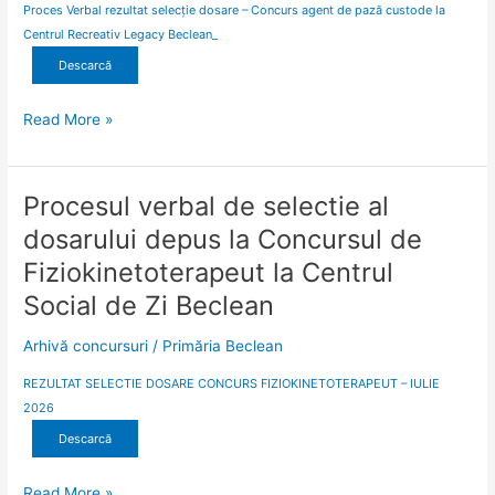
Proces Verbal rezultat selecție dosare – Concurs agent de pază custode la
agent
Centrul Recreativ Legacy Beclean_
de
Descarcă
pază
custode
la
Read More »
Centrul
Recreativ
Legacy
Procesul verbal de selectie al
Procesul
Beclean
verbal
dosarului depus la Concursul de
de
Fiziokinetoterapeut la Centrul
selectie
al
Social de Zi Beclean
dosarului
Arhivă concursuri
/
Primăria Beclean
depus
la
REZULTAT SELECTIE DOSARE CONCURS FIZIOKINETOTERAPEUT – IULIE
Concursul
2026
de
Descarcă
Fiziokinetoterapeut
la
Centrul
Read More »