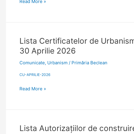
Read More »
luna
Aprilie
2026.
Situaţie
actualizată
la
Lista
Lista Certificatelor de Urbanism
data
Certificatelor
30 Aprilie 2026
de
de
30
Urbanism
Comunicate
,
Urbanism
/
Primăria Beclean
Aprilie
emise
2026
sau
CU-APRILIE-2026
prelungite
Read More »
în
anul
2026.
Situație
actualizată
la
Lista
Lista Autorizaţiilor de construi
data
Autorizaţiilor