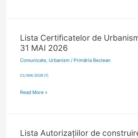
2026.
Situație
actualizată
la
Lista
Lista Certificatelor de Urbanism
data
Certificatelor
de
31 MAI 2026
de
30
Urbanism
IUNIE
Comunicate
,
Urbanism
/
Primăria Beclean
emise
2026
sau
CU MAI 2026 (1)
prelungite
în
Read More »
anul
2026.
Situație
actualizată
la
Lista
Lista Autorizaţiilor de construi
data