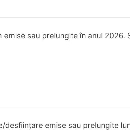
 emise sau prelungite în anul 2026. S
re/desfiinţare emise sau prelungite lu