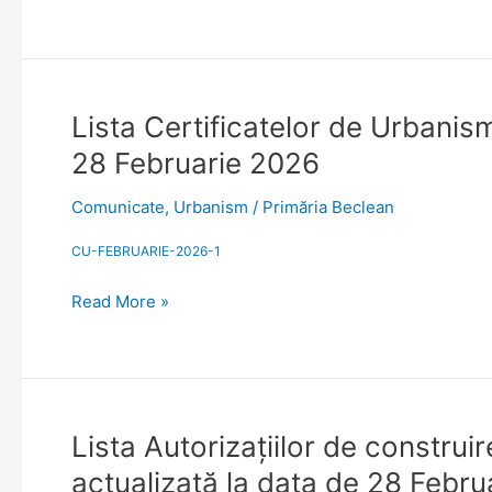
anul
2026.
Situație
actualizată
la
Lista
Lista Certificatelor de Urbanism
data
Certificatelor
28 Februarie 2026
de
de
31
Urbanism
Comunicate
,
Urbanism
/
Primăria Beclean
Martie
emise
2026
sau
CU-FEBRUARIE-2026-1
prelungite
Read More »
în
anul
2026.
Situație
actualizată
la
Lista
Lista Autorizaţiilor de construi
data
Autorizaţiilor
actualizată la data de 28 Febr
de