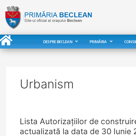
Skip
to
content
DESPRE BECLEAN
PRIMĂRIA
CONSI
Urbanism
Lista
Lista Autorizaţiilor de construi
Autorizaţiilor
actualizată la data de 30 Iunie
de