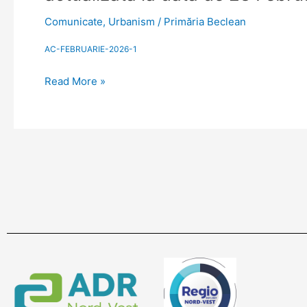
de
28
construire/desfiinţare
Comunicate
,
Urbanism
/
Primăria Beclean
Februarie
emise
2026
sau
AC-FEBRUARIE-2026-1
prelungite
Read More »
luna
Februarie
2026.
Situaţie
actualizată
la
data
de
28
Februarie
2026