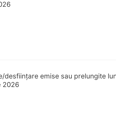
2026
re/desfiinţare emise sau prelungite lun
ie 2026