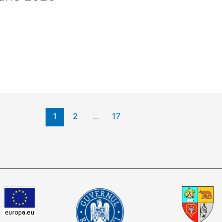
1
2
…
17