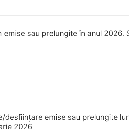
 emise sau prelungite în anul 2026. S
re/desfiinţare emise sau prelungite lu
uarie 2026