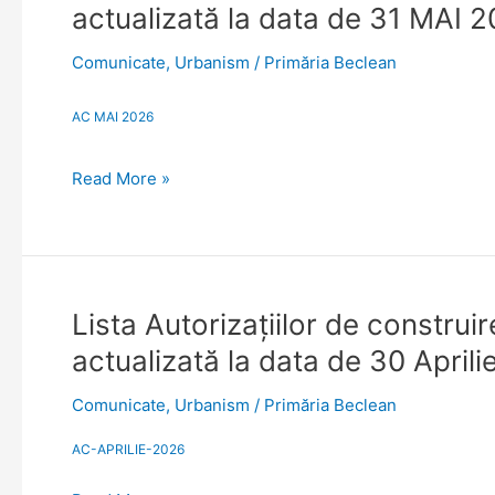
Autorizaţiilor
de
actualizată la data de 31 MAI 
de
31
construire/desfiinţare
MAI
Comunicate
,
Urbanism
/
Primăria Beclean
emise
2026
sau
AC MAI 2026
prelungite
luna
Read More »
Mai
2026.
Situaţie
actualizată
la
Lista
Lista Autorizaţiilor de construi
data
Autorizaţiilor
de
actualizată la data de 30 April
de
31
construire/desfiinţare
MAI
Comunicate
,
Urbanism
/
Primăria Beclean
emise
2026
sau
AC-APRILIE-2026
prelungite