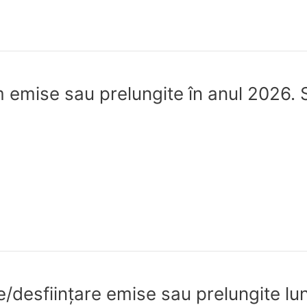
 emise sau prelungite în anul 2026. S
re/desfiinţare emise sau prelungite lu