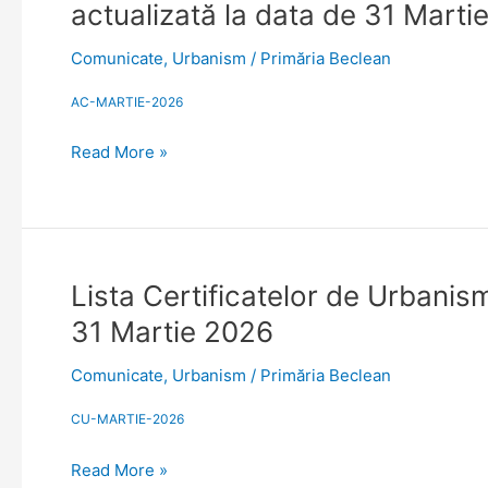
actualizată la data de 31 Marti
de
de
30
construire/desfiinţare
Comunicate
,
Urbanism
/
Primăria Beclean
Aprilie
emise
2026
sau
AC-MARTIE-2026
prelungite
Read More »
luna
Martie
2026.
Situaţie
actualizată
la
Lista
Lista Certificatelor de Urbanism
data
Certificatelor
31 Martie 2026
de
de
31
Urbanism
Comunicate
,
Urbanism
/
Primăria Beclean
Martie
emise
2026
sau
CU-MARTIE-2026
prelungite
Read More »
în