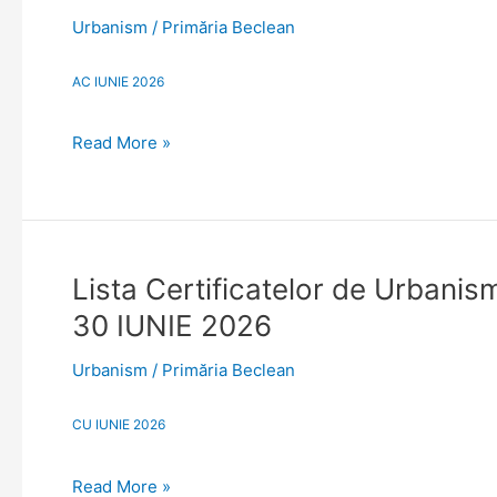
construire/desfiinţare
Urbanism
/
Primăria Beclean
emise
sau
AC IUNIE 2026
prelungite
luna
Read More »
Iunie
2026.
Situaţie
actualizată
la
Lista
Lista Certificatelor de Urbanism
data
Certificatelor
de
30 IUNIE 2026
de
30
Urbanism
Iunie
Urbanism
/
Primăria Beclean
emise
2026
sau
CU IUNIE 2026
prelungite
în
Read More »
anul